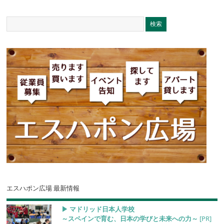
エスハポン広場 最新情報
▶︎ マドリッド日本人学校
～スペインで育む、日本の学びと未来への力～
[PR]