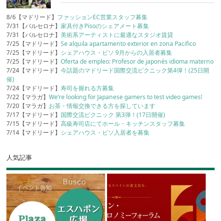
8/6【マドリード】
ファッションEC営業スタッフ募集
7/31【バルセロナ】
家具付きPisoのシェアメート募集
7/31【バルセロナ】
美術系アーティストに最適なスタジオ賃貸
7/25【マドリード】
Se alquila apartamento exterior en zona Pacifico
7/25【マドリード】
シェアハウス・ピソ 9月からの入居者募集
7/25【マドリード】
Oferta de empleo: Profesor de japonés idioma materno
7/24【マドリード】
今話題のマドリード国際交流ピクニック第4弾！(25日開
催)
7/24【マドリード】
寿司を握れる方募集
7/22【マラガ】
We’re looking for Japanese gamers to test video games!
7/20【マラガ】
お茶・情報交換できる方を探しています
7/17【マドリード】
国際交流ピクニック 第3弾！(17日開催)
7/15【マドリード】
高級寿司店にてホール・キッチンスタッフ募集
7/14【マドリード】
シェアハウス・ピソ入居者を募集
人気記事