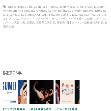
españa
,
Exposición
,
japon
,
Mie Prefectural Art Museum
,
Morohashi Museum
of Modern Art Foundation
,
Museo Contemporáneo de Morohashi
,
Prefectura de
Mie
,
Salvador Dalí
,
SHOCK OF DALÍ -Salvador Dalí and Japanese Avant-Garde
,
シュ
ルレアリスム
,
ショック・オブ・ダリ －サルバドール・ダリと日本の前衛
,
スペイン
,
スペイン人芸術家
,
三重県
,
三重県立美術館
,
展覧会
,
日本スペイン
,
諸橋近代美術館
,
超
現実主義
関連記事
[サラゴサ] 展覧会
[東京] 今最も注目
[バルセロナ] 琉球