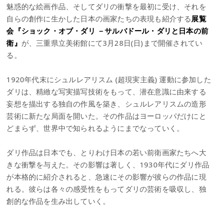
魅惑的な絵画作品、そしてダリの衝撃を最初に受け、それを
自らの創作に生かした日本の画家たちの表現も紹介する
展覧
会『ショック・オブ・ダリ －サルバドール・ダリと日本の前
衛』
が、三重県立美術館にて3月28日(日)まで開催されてい
る。
1920年代末にシュルレアリスム (超現実主義) 運動に参加した
ダリは、精緻な写実描写技術をもって、潜在意識に由来する
妄想を描出する独自の作風を築き、シュルレアリスムの造形
芸術に新たな局面を開いた。その作品はヨーロッパだけにと
どまらず、世界中で知られるようにまでなっていく。
ダリ作品は日本でも、とりわけ日本の若い前衛画家たちへ大
きな衝撃を与えた。その影響は著しく、1930年代にダリ作品
が本格的に紹介されると、急速にその影響が彼らの作品に現
れる。彼らは各々の感受性をもってダリの芸術を吸収し、独
創的な作品を生み出していく。