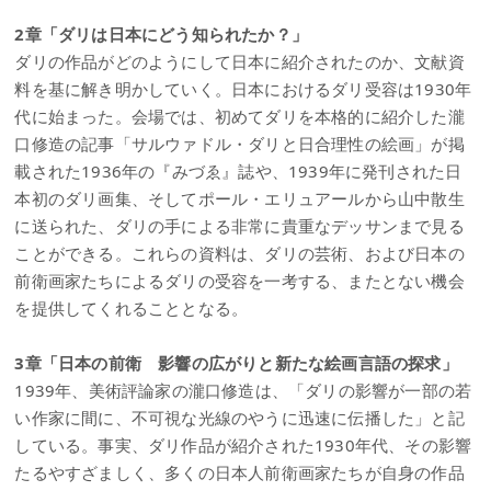
2章「ダリは日本にどう知られたか？」
ダリの作品がどのようにして日本に紹介されたのか、文献資
料を基に解き明かしていく。日本におけるダリ受容は1930年
代に始まった。会場では、初めてダリを本格的に紹介した瀧
口修造の記事「サルウァドル・ダリと日合理性の絵画」が掲
載された1936年の『みづゑ』誌や、1939年に発刊された日
本初のダリ画集、そしてポール・エリュアールから山中散生
に送られた、ダリの手による非常に貴重なデッサンまで見る
ことができる。これらの資料は、ダリの芸術、および日本の
前衛画家たちによるダリの受容を一考する、またとない機会
を提供してくれることとなる。
3章「日本の前衛 影響の広がりと新たな絵画言語の探求」
1939年、美術評論家の瀧口修造は、「ダリの影響が一部の若
い作家に間に、不可視な光線のやうに迅速に伝播した」と記
している。事実、ダリ作品が紹介された1930年代、その影響
たるやすざましく、多くの日本人前衛画家たちが自身の作品