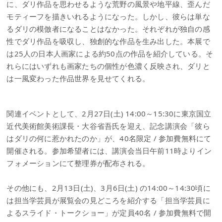
に、ダリ作品を思わせるような荒野の風景や地平線、歪んだ
モティーフを描きいれるようになった。しかし、彼らは単な
るダリの模倣者になることはなかった。それぞれが独自の感
性でダリ作品を吸収し、独創的な作品を生み出した。本展で
は25人の日本人画家による約50点の作品を紹介している。そ
れらにはいずれも画家たちの個性が色濃く反映され、ダリと
は一風変わった作品世界を見せてくれる。
関連イベントとして、2月27日(土) 14:00～15:30に東京国立
近代美術館美術課長・大谷省吾氏を迎え、記念講演会「彼ら
はダリの何に惹かれたのか」が、40名限定 / 参加費無料にて
開催される。参加希望者には、講演会当日午前11時よりイン
フォメーションにて整理券が配布される。
その他にも、2月13日(土)、3月6日(土) の14:00～14:30頃に
は担当学芸員が展覧会の見どころを紹介する「担当学芸員に
よるスライド・トークショー」が定員40名 / 参加費無料で開