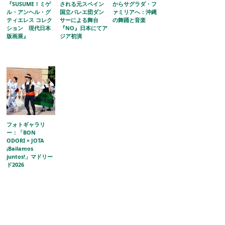
『SUSUME！ミゲ
される元スペイン
からサグラダ・フ
ル・アンヘル・グ
国立バレエ団ダン
ァミリアへ：沖縄
ティエレス コレク
サーによる舞台
の舞踊と音楽
ション 現代日本
『NO』日本にてア
版画展』
ジア初演
フォトギャラリ
ー：「BON
ODORI × JOTA
¡Bailamos
juntos!」マドリー
ド2026