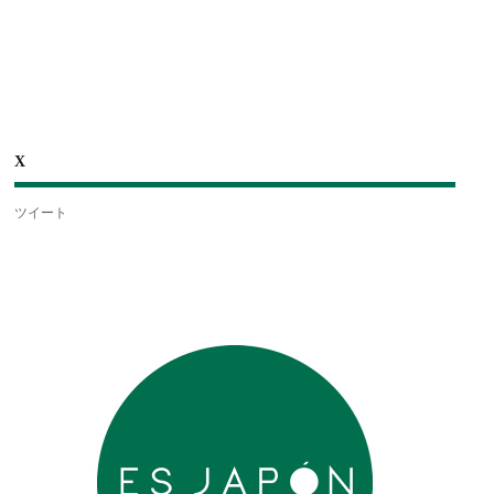
X
ツイート