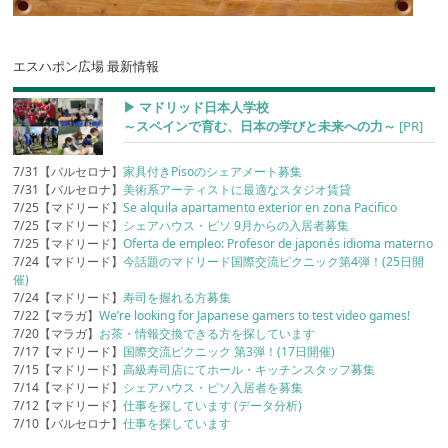
エスハポン広場 最新情報
▶︎ マドリッド日本人学校
～スペインで育む、日本の学びと未来への力～
[PR]
7/31【バルセロナ】
家具付きPisoのシェアメート募集
7/31【バルセロナ】
美術系アーティストに最適なスタジオ賃貸
7/25【マドリード】
Se alquila apartamento exterior en zona Pacifico
7/25【マドリード】
シェアハウス・ピソ 9月からの入居者募集
7/25【マドリード】
Oferta de empleo: Profesor de japonés idioma materno
7/24【マドリード】
今話題のマドリード国際交流ピクニック第4弾！(25日開
催)
7/24【マドリード】
寿司を握れる方募集
7/22【マラガ】
We’re looking for Japanese gamers to test video games!
7/20【マラガ】
お茶・情報交換できる方を探しています
7/17【マドリード】
国際交流ピクニック 第3弾！(17日開催)
7/15【マドリード】
高級寿司店にてホール・キッチンスタッフ募集
7/14【マドリード】
シェアハウス・ピソ入居者を募集
7/12【マドリード】
仕事を探しています (データ分析)
7/10【バルセロナ】
仕事を探しています