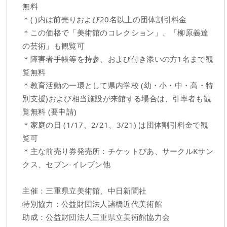
無料
＊( )内は前売りおよび20名以上の団体割引料金
＊この価格で「美術館のコレクション」、「柳原義達
の芸術」も観覧可
＊障害者手帳等を持参、および付き添いの方1名まで観
覧無料
＊教育活動の一環として県内学校 (幼・小・中・高・特
別支援)および相当施設が来館する場合は、引率者も観
覧無料 (要申請)
＊家庭の日 (1/17、2/21、3/21) は団体割引料金で観
覧可
＊主な前売り券発売所：チケットぴあ、サークルKサン
クス、セブン-イレブン他
主催：三重県立美術館、中日新聞社
特別協力：公益財団法人諸橋近代美術館
助成：公益財団法人三重県立美術館協力会