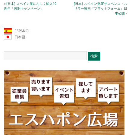
«
[日本] スペイン産にんにく輸入10
[日本] スペイン発SFサスペンス・ス
周年「感謝キャンペーン」
リラー映画『プラットフォーム』日
本公開
»
ESPAÑOL
日本語