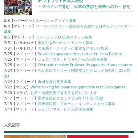
▶︎ マドリッド日本人学校
～スペインで育む、日本の学びと未来への力～
[PR]
8/8【セビージャ】
ルームシェアメイト募集
8/8【マドリード】
ワーキングホリデー渡航者を支援する日本人アドバイザー
募集
8/6【マドリード】
ファッションEC営業スタッフ募集
7/31【バルセロナ】
家具付きPisoのシェアメート募集
7/31【バルセロナ】
美術系アーティストに最適なスタジオ賃貸
7/25【マドリード】
Se alquila apartamento exterior en zona Pacifico
7/25【マドリード】
シェアハウス・ピソ 9月からの入居者募集
7/25【マドリード】
Oferta de empleo: Profesor de japonés idioma materno
7/24【マドリード】
今話題のマドリード国際交流ピクニック第4弾！(25日開
催)
7/24【マドリード】
寿司を握れる方募集
7/22【マラガ】
We’re looking for Japanese gamers to test video games!
7/20【マラガ】
お茶・情報交換できる方を探しています
7/17【マドリード】
国際交流ピクニック 第3弾！(17日開催)
7/15【マドリード】
高級寿司店にてホール・キッチンスタッフ募集
7/14【マドリード】
シェアハウス・ピソ入居者を募集
人気記事