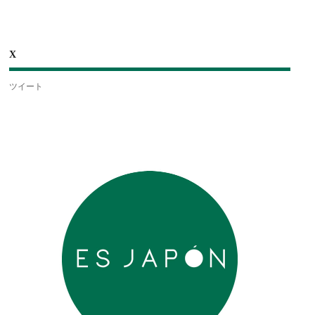
X
ツイート