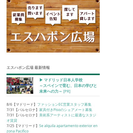
エスハポン広場 最新情報
▶︎ マドリッド日本人学校
～スペインで育む、日本の学びと
未来への力～
[PR]
8/6【マドリード】
ファッションEC営業スタッフ募集
7/31【バルセロナ】
家具付きPisoのシェアメート募集
7/31【バルセロナ】
美術系アーティストに最適なスタジ
オ賃貸
7/25【マドリード】
Se alquila apartamento exterior en
zona Pacifico