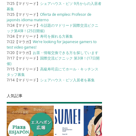
7/25【マドリード】
シェアハウス・ピソ 9月からの入居者
募集
7/25【マドリード】
Oferta de empleo: Profesor de
japonés idioma materno
7/24【マドリード】
今話題のマドリード国際交流ピクニ
ック第4弾！(25日開催)
7/24【マドリード】
寿司を握れる方募集
7/22【マラガ】
We’re looking for Japanese gamers to
test video games!
7/20【マラガ】
お茶・情報交換できる方を探しています
7/17【マドリード】
国際交流ピクニック 第3弾！(17日開
催)
7/15【マドリード】
高級寿司店にてホール・キッチンス
タッフ募集
7/14【マドリード】
シェアハウス・ピソ入居者を募集
人気記事