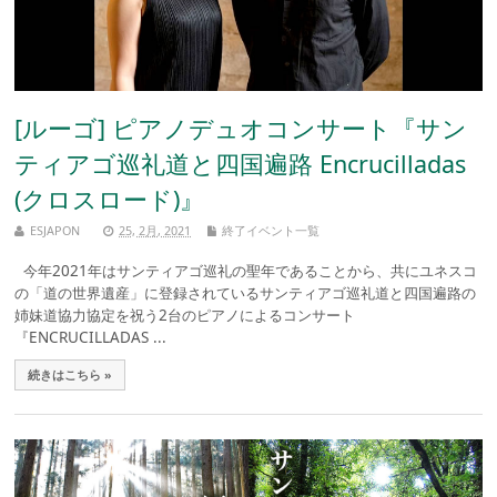
[ルーゴ] ピアノデュオコンサート『サン
ティアゴ巡礼道と四国遍路 Encrucilladas
(クロスロード)』
ESJAPON
25, 2月, 2021
終了イベント一覧
今年2021年はサンティアゴ巡礼の聖年であることから、共にユネスコ
の「道の世界遺産」に登録されているサンティアゴ巡礼道と四国遍路の
姉妹道協力協定を祝う2台のピアノによるコンサート
『ENCRUCILLADAS ...
続きはこちら »