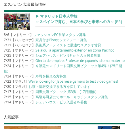
エスハポン広場 最新情報
▶︎ マドリッド日本人学校
～スペインで育む、日本の学びと未来への力～
[PR]
8/6【マドリード】
ファッションEC営業スタッフ募集
7/31【バルセロナ】
家具付きPisoのシェアメート募集
7/31【バルセロナ】
美術系アーティストに最適なスタジオ賃貸
7/25【マドリード】
Se alquila apartamento exterior en zona Pacifico
7/25【マドリード】
シェアハウス・ピソ 9月からの入居者募集
7/25【マドリード】
Oferta de empleo: Profesor de japonés idioma materno
7/24【マドリード】
今話題のマドリード国際交流ピクニック第4弾！(25日開
催)
7/24【マドリード】
寿司を握れる方募集
7/22【マラガ】
We’re looking for Japanese gamers to test video games!
7/20【マラガ】
お茶・情報交換できる方を探しています
7/17【マドリード】
国際交流ピクニック 第3弾！(17日開催)
7/15【マドリード】
高級寿司店にてホール・キッチンスタッフ募集
7/14【マドリード】
シェアハウス・ピソ入居者を募集
人気記事