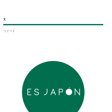
X
ツイート