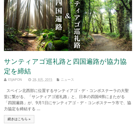
サンティアゴ巡礼路と四国遍路が協力協
定を締結
ESJAPON
28, 8月, 2015
ニュース
スペイン北西部に位置するサンティアゴ・デ・コンポステーラの大聖
堂に繋がる、「サンティアゴ巡礼路」と、日本の四国4県にまたがる
「四国遍路」が、9月1日にサンティアゴ・デ・コンポステーラ市で、協
力協定を締結する ...
続きはこちら »