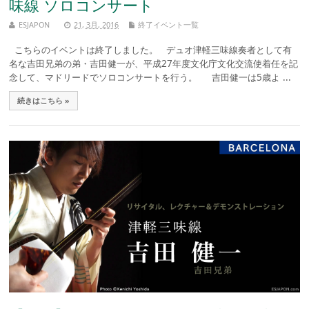
味線 ソロコンサート
ESJAPON
21, 3月, 2016
終了イベント一覧
こちらのイベントは終了しました。 デュオ津軽三味線奏者として有
名な吉田兄弟の弟・吉田健一が、平成27年度文化庁文化交流使着任を記
念して、マドリードでソロコンサートを行う。 吉田健一は5歳よ ...
続きはこちら »