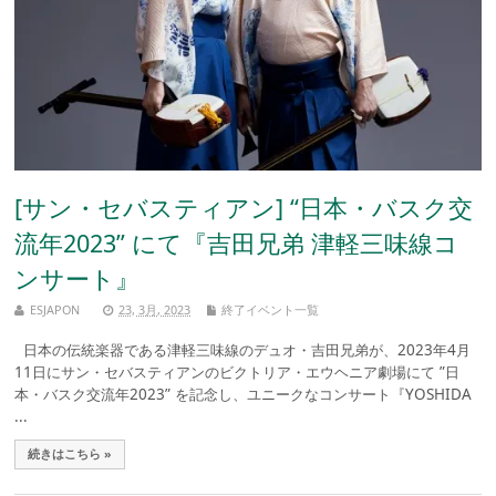
[サン・セバスティアン] “日本・バスク交
流年2023” にて『吉田兄弟 津軽三味線コ
ンサート』
ESJAPON
23, 3月, 2023
終了イベント一覧
日本の伝統楽器である津軽三味線のデュオ・吉田兄弟が、2023年4月
11日にサン・セバスティアンのビクトリア・エウヘニア劇場にて ”日
本・バスク交流年2023” を記念し、ユニークなコンサート『YOSHIDA
...
続きはこちら »