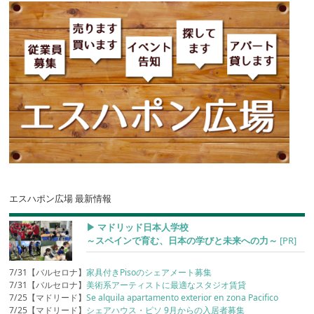
エスハポン広場 最新情報
▶︎ マドリッド日本人学校
～スペインで育む、日本の学びと未来への力～
[PR]
7/31【バルセロナ】
家具付きPisoのシェアメート募集
7/31【バルセロナ】
美術系アーティストに最適なスタジオ賃貸
7/25【マドリード】
Se alquila apartamento exterior en zona Pacifico
7/25【マドリード】
シェアハウス・ピソ 9月からの入居者募集