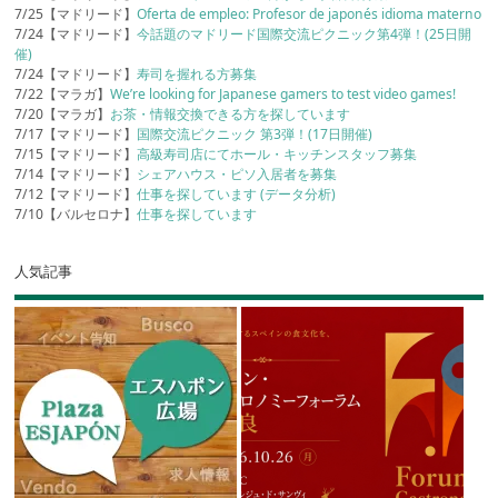
7/25【マドリード】
Oferta de empleo: Profesor de japonés idioma materno
7/24【マドリード】
今話題のマドリード国際交流ピクニック第4弾！(25日開
催)
7/24【マドリード】
寿司を握れる方募集
7/22【マラガ】
We’re looking for Japanese gamers to test video games!
7/20【マラガ】
お茶・情報交換できる方を探しています
7/17【マドリード】
国際交流ピクニック 第3弾！(17日開催)
7/15【マドリード】
高級寿司店にてホール・キッチンスタッフ募集
7/14【マドリード】
シェアハウス・ピソ入居者を募集
7/12【マドリード】
仕事を探しています (データ分析)
7/10【バルセロナ】
仕事を探しています
人気記事