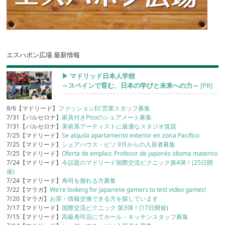
エスハポン広場 最新情報
▶︎ マドリッド日本人学校
～スペインで育む、日本の学びと未来への力～
[PR]
8/6【マドリード】
ファッションEC営業スタッフ募集
7/31【バルセロナ】
家具付きPisoのシェアメート募集
7/31【バルセロナ】
美術系アーティストに最適なスタジオ賃貸
7/25【マドリード】
Se alquila apartamento exterior en zona Pacifico
7/25【マドリード】
シェアハウス・ピソ 9月からの入居者募集
7/25【マドリード】
Oferta de empleo: Profesor de japonés idioma materno
7/24【マドリード】
今話題のマドリード国際交流ピクニック第4弾！(25日開
催)
7/24【マドリード】
寿司を握れる方募集
7/22【マラガ】
We’re looking for Japanese gamers to test video games!
7/20【マラガ】
お茶・情報交換できる方を探しています
7/17【マドリード】
国際交流ピクニック 第3弾！(17日開催)
7/15【マドリード】
高級寿司店にてホール・キッチンスタッフ募集