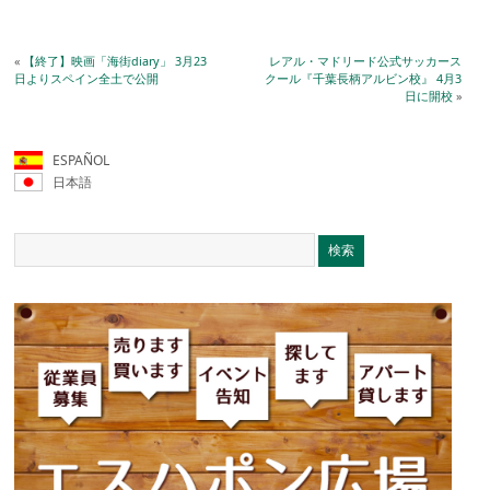
«
【終了】映画「海街diary」 3月23
レアル・マドリード公式サッカース
日よりスペイン全土で公開
クール『千葉長柄アルビン校』 4月3
日に開校
»
ESPAÑOL
日本語