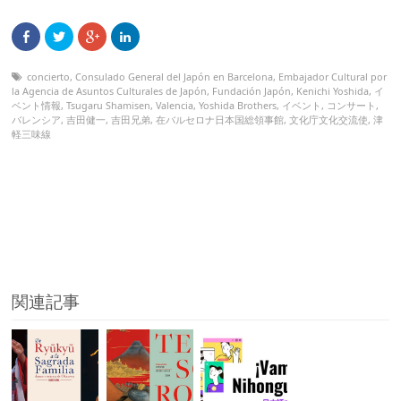
concierto
,
Consulado General del Japón en Barcelona
,
Embajador Cultural por
la Agencia de Asuntos Culturales de Japón
,
Fundación Japón
,
Kenichi Yoshida
,
イ
ベント情報
,
Tsugaru Shamisen
,
Valencia
,
Yoshida Brothers
,
イベント
,
コンサート
,
バレンシア
,
吉田健一
,
吉田兄弟
,
在バルセロナ日本国総領事館
,
文化庁文化交流使
,
津
軽三味線
関連記事