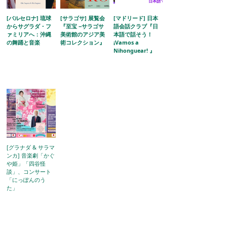
[バルセロナ] 琉球
[サラゴサ] 展覧会
[マドリード] 日本
からサグラダ・フ
『至宝 −サラゴサ
語会話クラブ『日
ァミリアへ：沖縄
美術館のアジア美
本語で話そう！
の舞踊と音楽
術コレクション』
¡Vamos a
Nihonguear! 』
[グラナダ & サラマ
ンカ] 音楽劇「かぐ
や姫」「四谷怪
談」、コンサート
「にっぽんのう
た」