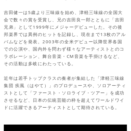
吉田健一は5歳より三味線を始め、津軽三味線の全国大
会で数々の賞を受賞し、兄の吉田良一郎とともに「吉田
兄弟」として1999年にメジャーデビューした。その後
邦楽界では異例のヒットを記録し、現在まで13枚のアル
バムなどを発表。2003年の全米デビュー以降世界各国
での公演や、国内外を問わず様々なアーティストとのコ
ラボレーション、舞台音楽・CM音楽を手掛けるなど、
その活動は多岐にわたっている。
近年は若手トップクラスの奏者が集結した「津軽三味線
集団 疾風（はやて）」のプロデュースや、ソロアーティ
ストとして「ファースト・ソロライブ・ツアー」を成功
させるなど、日本の伝統芸能の枠を超えてワールドワイ
ドに活躍できるアーティストとして期待されている。