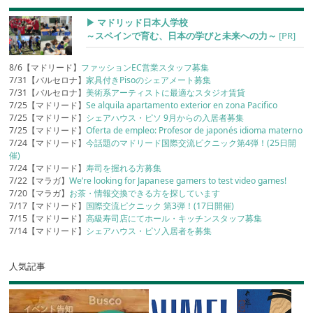
▶︎ マドリッド日本人学校
～スペインで育む、日本の学びと未来への力～
[PR]
8/6【マドリード】
ファッションEC営業スタッフ募集
7/31【バルセロナ】
家具付きPisoのシェアメート募集
7/31【バルセロナ】
美術系アーティストに最適なスタジオ賃貸
7/25【マドリード】
Se alquila apartamento exterior en zona Pacifico
7/25【マドリード】
シェアハウス・ピソ 9月からの入居者募集
7/25【マドリード】
Oferta de empleo: Profesor de japonés idioma materno
7/24【マドリード】
今話題のマドリード国際交流ピクニック第4弾！(25日開
催)
7/24【マドリード】
寿司を握れる方募集
7/22【マラガ】
We’re looking for Japanese gamers to test video games!
7/20【マラガ】
お茶・情報交換できる方を探しています
7/17【マドリード】
国際交流ピクニック 第3弾！(17日開催)
7/15【マドリード】
高級寿司店にてホール・キッチンスタッフ募集
7/14【マドリード】
シェアハウス・ピソ入居者を募集
人気記事