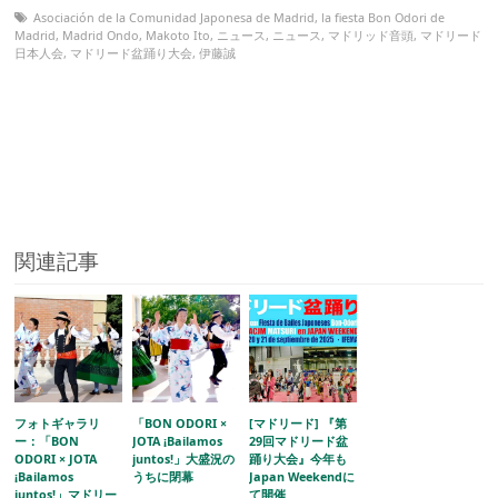
Asociación de la Comunidad Japonesa de Madrid
,
la fiesta Bon Odori de
Madrid
,
Madrid Ondo
,
Makoto Ito
,
ニュース
,
ニュース
,
マドリッド音頭
,
マドリード
日本人会
,
マドリード盆踊り大会
,
伊藤誠
関連記事
フォトギャラリ
「BON ODORI ×
[マドリード] 『第
ー：「BON
JOTA ¡Bailamos
29回マドリード盆
ODORI × JOTA
juntos!」大盛況の
踊り大会』今年も
¡Bailamos
うちに閉幕
Japan Weekendに
juntos!」マドリー
て開催