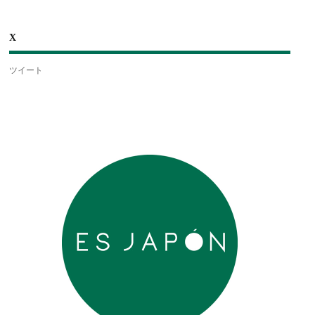
X
ツイート