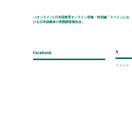
«
[オンライン] 日本語教育オンライン研修・特別編「スペインにお
ける日本語継承の実態調査報告会」
X
Facebook
ツイート