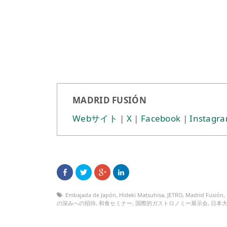
MADRID FUSIÓN
Webサイト
|
X
|
Facebook
|
Instagr
Embajada de Japón
,
Hideki Matsuhisa
,
JETRO
,
Madrid Fusión
,
の深みへの招待
,
和食セミナー
,
国際的ガストロノミー展示会
,
日本