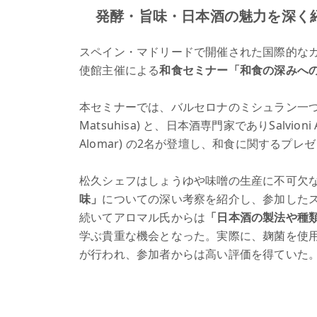
発酵・旨味・日本酒の魅力を深く
スペイン・マドリードで開催された国際的な
使館主催による
和食セミナー「和食の深みへ
本セミナーでは、バルセロナのミシュラン一つ星日本
Matsuhisa) と、日本酒専門家でありSalvio
Alomar) の2名が登壇し、和食に関するプ
松久シェフはしょうゆや味噌の生産に不可欠
味」
についての深い考察を紹介し、参加した
続いてアロマル氏からは
「日本酒の製法や種
学ぶ貴重な機会となった。実際に、麹菌を使
が行われ、参加者からは高い評価を得ていた