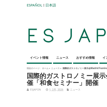
ESPAÑOL
I
日本語
イベント情報
ニュース
おすすめ情報
イ
現在のページ :
ホーム
»
ニュース
»
国際的ガストロノミー展示会Madrid Fus
国際的ガストロノミー展示会Ma
催「和食セミナー」開催
ESJAPON
1, 2月, 2026
ニュース