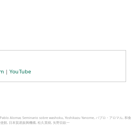
am
|
YouTube
Pablo Alomar
,
Seminario sobre washoku
,
Yoshikazu Yanome
,
パブロ・アロマル
,
和食
大使館
,
日本貿易振興機構
,
松久英樹
,
矢野目欽一