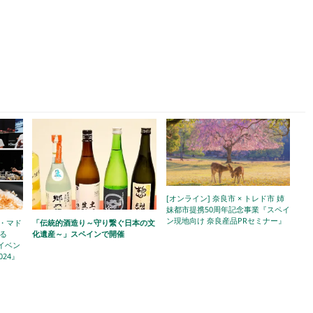
[オンライン] 奈良市 × トレド市 姉
妹都市提携50周年記念事業『スペイ
ン現地向け 奈良産品PRセミナー』
ン・マド
「伝統的酒造り～守り繋ぐ日本の文
る
化遺産～」スペインで開催
トイベン
2024』