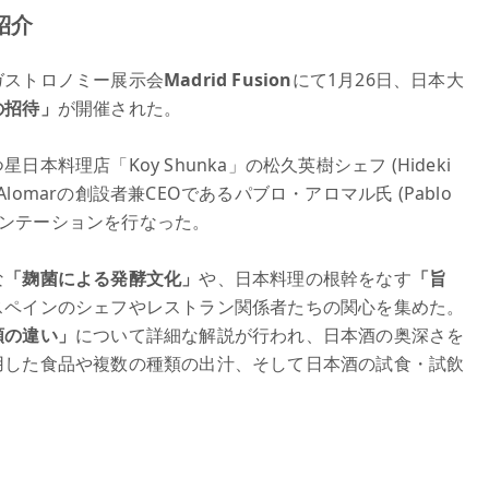
紹介
ガストロノミー展示会
Madrid Fusion
にて1月26日、日本大
の招待」
が開催された。
料理店「Koy Shunka」の松久英樹シェフ (Hideki
ni Alomarの創設者兼CEOであるパブロ・アロマル氏 (Pablo
レゼンテーションを行なった。
な
「麹菌による発酵文化」
や、日本料理の根幹をなす
「旨
スペインのシェフやレストラン関係者たちの関心を集めた。
類の違い」
について詳細な解説が行われ、日本酒の奥深さを
用した食品や複数の種類の出汁、そして日本酒の試食・試飲
。