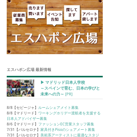
エスハポン広場 最新情報
▶︎ マドリッド日本人学校
～スペインで育む、日本の学びと
未来への力～
[PR]
8/8【セビージャ】
ルームシェアメイト募集
8/8【マドリード】
ワーキングホリデー渡航者を支援する
日本人アドバイザー募集
8/6【マドリード】
ファッションEC営業スタッフ募集
7/31【バルセロナ】
家具付きPisoのシェアメート募集
7/31【バルセロナ】
美術系アーティストに最適なスタジ