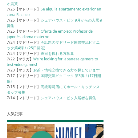
オ賃貸
7/25【マドリード】
Se alquila apartamento exterior en
zona Pacifico
7/25【マドリード】
シェアハウス・ピソ 9月からの入居者
募集
7/25【マドリード】
Oferta de empleo: Profesor de
japonés idioma materno
7/24【マドリード】
今話題のマドリード国際交流ピクニ
ック第4弾！(25日開催)
7/24【マドリード】
寿司を握れる方募集
7/22【マラガ】
We’re looking for Japanese gamers to
test video games!
7/20【マラガ】
お茶・情報交換できる方を探しています
7/17【マドリード】
国際交流ピクニック 第3弾！(17日開
催)
7/15【マドリード】
高級寿司店にてホール・キッチンス
タッフ募集
7/14【マドリード】
シェアハウス・ピソ入居者を募集
人気記事