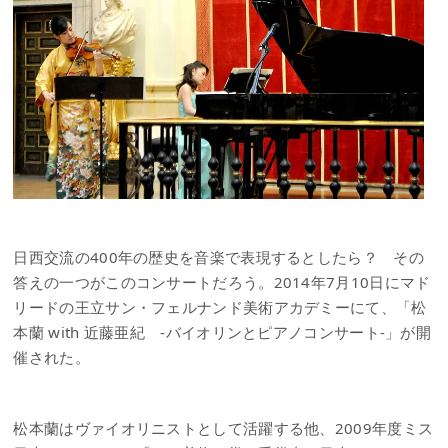
日西交流の400年の歴史を音楽で表現するとしたら？ その
答えの一つがこのコンサートだろう。2014年7月10日にマド
リードの王立サン・フェルナンド美術アカデミーにて、「松
本蘭 with 近藤亜紀 -バイオリンとピアノコンサート-」が開
催された。
松本蘭はヴァイオリニストとして活躍する他、2009年度ミス