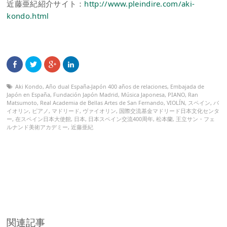
近藤亜紀紹介サイト：
http://www.pleindire.com/aki-
kondo.html
Aki Kondo
,
Año dual España-Japón 400 años de relaciones
,
Embajada de
Japón en España
,
Fundación Japón Madrid
,
Música Japonesa
,
PIANO
,
Ran
Matsumoto
,
Real Academia de Bellas Artes de San Fernando
,
VIOLÍN
,
スペイン
,
バ
イオリン
,
ピアノ
,
マドリード
,
ヴァイオリン
,
国際交流基金マドリード日本文化センタ
ー
,
在スペイン日本大使館
,
日本
,
日本スペイン交流400周年
,
松本蘭
,
王立サン・フェ
ルナンド美術アカデミー
,
近藤亜紀
関連記事