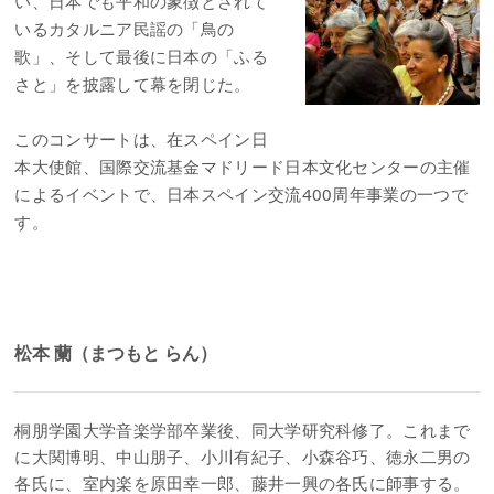
い、日本でも平和の象徴とされて
いるカタルニア民謡の「鳥の
歌」、そして最後に日本の「ふる
さと」を披露して幕を閉じた。
このコンサートは、在スペイン日
本大使館、国際交流基金マドリード日本文化センターの主催
によるイベントで、日本スペイン交流400周年事業の一つで
す。
松本 蘭（まつもと らん）
桐朋学園大学音楽学部卒業後、同大学研究科修了。これまで
に大関博明、中山朋子、小川有紀子、小森谷巧、徳永二男の
各氏に、室内楽を原田幸一郎、藤井一興の各氏に師事する。