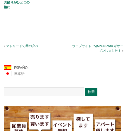
の踊りがひとつの
輪に
«
マドリードで琴の夕べ
ウェブサイト ESJAPON.com がオー
プンしました！
»
ESPAÑOL
日本語