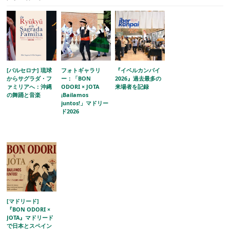
[バルセロナ] 琉球
フォトギャラリ
『イベルカンパイ
からサグラダ・フ
ー：「BON
2026』過去最多の
ァミリアへ：沖縄
ODORI × JOTA
来場者を記録
の舞踊と音楽
¡Bailamos
juntos!」マドリー
ド2026
[マドリード]
『BON ODORI ×
JOTA』マドリード
で日本とスペイン