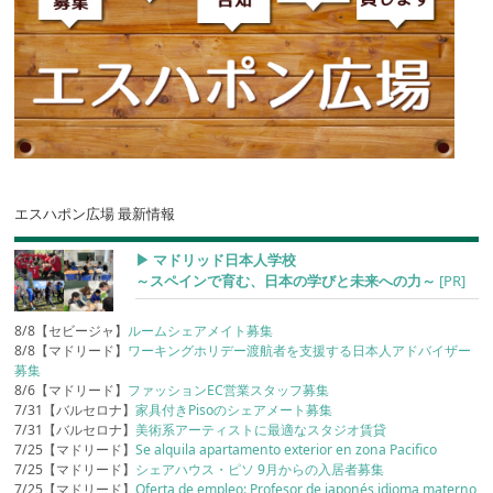
エスハポン広場 最新情報
▶︎ マドリッド日本人学校
～スペインで育む、日本の学びと未来への力～
[PR]
8/8【セビージャ】
ルームシェアメイト募集
8/8【マドリード】
ワーキングホリデー渡航者を支援する日本人アドバイザー
募集
8/6【マドリード】
ファッションEC営業スタッフ募集
7/31【バルセロナ】
家具付きPisoのシェアメート募集
7/31【バルセロナ】
美術系アーティストに最適なスタジオ賃貸
7/25【マドリード】
Se alquila apartamento exterior en zona Pacifico
7/25【マドリード】
シェアハウス・ピソ 9月からの入居者募集
7/25【マドリード】
Oferta de empleo: Profesor de japonés idioma materno