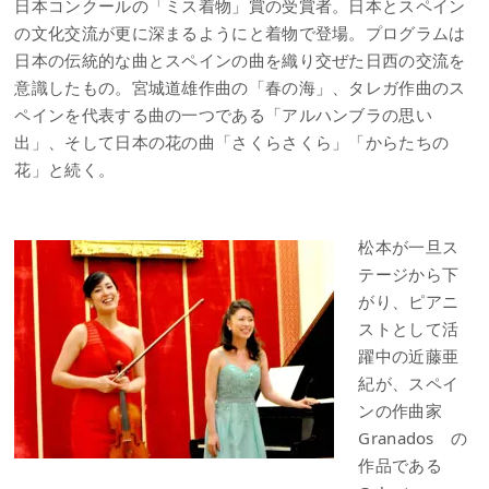
日本コンクールの「ミス着物」賞の受賞者。日本とスペイン
の文化交流が更に深まるようにと着物で登場。プログラムは
日本の伝統的な曲とスペインの曲を織り交ぜた日西の交流を
意識したもの。宮城道雄作曲の「春の海」、タレガ作曲のス
ペインを代表する曲の一つである「アルハンブラの思い
出」、そして日本の花の曲「さくらさくら」「からたちの
花」と続く。
松本が一旦ス
テージから下
がり、ピアニ
ストとして活
躍中の近藤亜
紀が、スペイ
ンの作曲家
Granados の
作品である