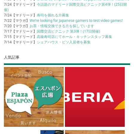
7/24【マドリード】
今話題のマドリード国際交流ピクニック第4弾！(25日開
催)
7/24【マドリード】
寿司を握れる方募集
7/22【マラガ】
We’re looking for Japanese gamers to test video games!
7/20【マラガ】
お茶・情報交換できる方を探しています
7/17【マドリード】
国際交流ピクニック 第3弾！(17日開催)
7/15【マドリード】
高級寿司店にてホール・キッチンスタッフ募集
7/14【マドリード】
シェアハウス・ピソ入居者を募集
人気記事