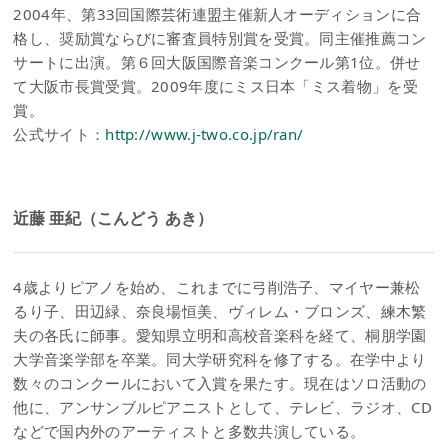
2004年、第33回国際芸術連盟主催新人オーディションに合
格し、奨励賞ならびに審査員特別賞を受賞。同主催推薦コン
サートに出演。第６回大阪国際音楽コンクール第1位。併せ
て大阪市長賞受賞。2009年度にミス日本「ミス着物」を受
賞。
公式サイト：
http://www.j-two.co.jp/ran/
近藤 亜紀（こんどう あき）
4歳よりピアノを始め、これまでに弓削浩子、マイヤー兼松
るり子、田辺緑、奈良場恒美、ヴィレム・ブロンズ、練木繁
夫の各氏に師事。愛知県立明和高校音楽科を経て、桐朋学園
大学音楽学部を卒業。同大学研究科を修了する。在学中より
数々のコンクールにおいて入賞を果たす。現在はソロ活動の
他に、アンサンブルピアニストとして、テレビ、ラジオ、CD
などで国内外のアーティストと多数共演している。