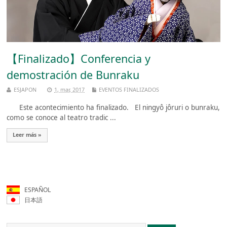
【Finalizado】Conferencia y
demostración de Bunraku
ESJAPON
1, mar, 2017
EVENTOS FINALIZADOS
Este acontecimiento ha finalizado. El ningyô jôruri o bunraku,
como se conoce al teatro tradic ...
Leer más »
ESPAÑOL
日本語