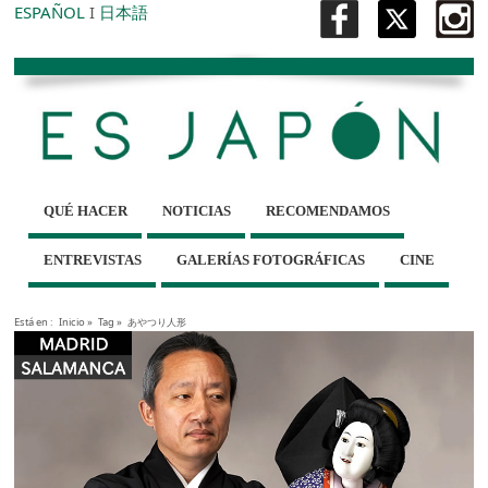
ESPAÑOL
I
日本語
QUÉ HACER
NOTICIAS
RECOMENDAMOS
ENTREVISTAS
GALERÍAS FOTOGRÁFICAS
CINE
Está en :
Inicio
»
Tag »
あやつり人形