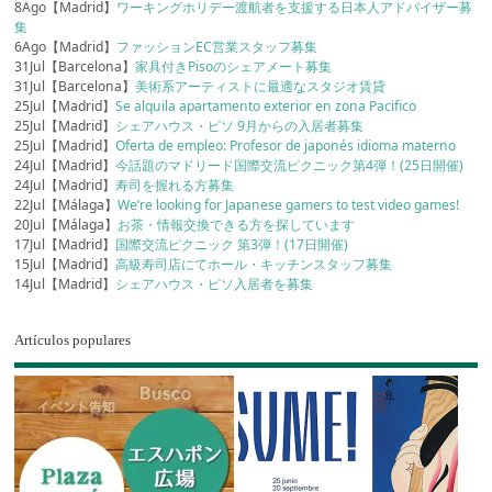
8Ago【Madrid】
ワーキングホリデー渡航者を支援する日本人アドバイザー募
集
6Ago【Madrid】
ファッションEC営業スタッフ募集
31Jul【Barcelona】
家具付きPisoのシェアメート募集
31Jul【Barcelona】
美術系アーティストに最適なスタジオ賃貸
25Jul【Madrid】
Se alquila apartamento exterior en zona Pacifico
25Jul【Madrid】
シェアハウス・ピソ 9月からの入居者募集
25Jul【Madrid】
Oferta de empleo: Profesor de japonés idioma materno
24Jul【Madrid】
今話題のマドリード国際交流ピクニック第4弾！(25日開催)
24Jul【Madrid】
寿司を握れる方募集
22Jul【Málaga】
We’re looking for Japanese gamers to test video games!
20Jul【Málaga】
お茶・情報交換できる方を探しています
17Jul【Madrid】
国際交流ピクニック 第3弾！(17日開催)
15Jul【Madrid】
高級寿司店にてホール・キッチンスタッフ募集
14Jul【Madrid】
シェアハウス・ピソ入居者を募集
Artículos populares