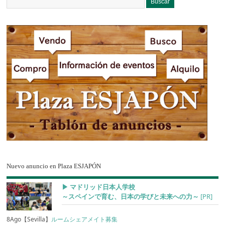
Nuevo anuncio en Plaza ESJAPÓN
▶︎ マドリッド日本人学校
～スペインで育む、日本の学びと未来への力～
[PR]
8Ago【Sevilla】
ルームシェアメイト募集