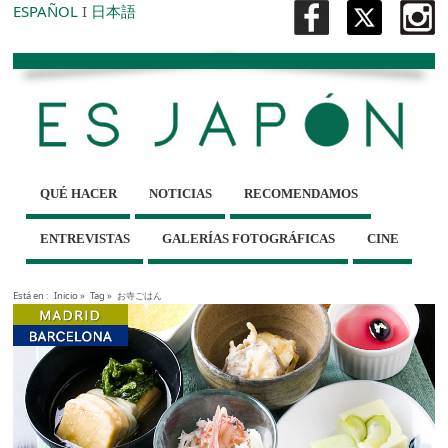
ESPAÑOL
I
日本語
QUÉ HACER
NOTICIAS
RECOMENDAMOS
ENTREVISTAS
GALERÍAS FOTOGRÁFICAS
CINE
Está en :
Inicio
»
Tag »
お寺ごはん