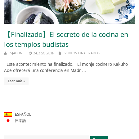
【Finalizado】El secreto de la cocina en
los templos budistas
ESJAPON
24, ene, 2016
EVENTOS FINALIZADOS
Este acontecimiento ha finalizado. El monje cocinero Kakuho
Aoe ofrecerá una conferencia en Madr ...
Leer más »
ESPAÑOL
日本語