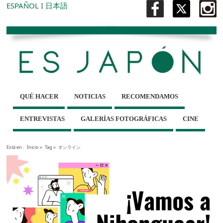
ESPAÑOL
I
日本語
QUÉ HACER
NOTICIAS
RECOMENDAMOS
ENTREVISTAS
GALERÍAS FOTOGRÁFICAS
CINE
Está en :
Inicio
»
Tag »
オンライン