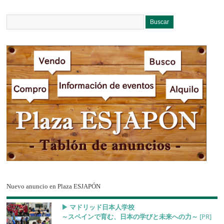
Nuevo anuncio en Plaza ESJAPÓN
▶︎ マドリッド日本人学校
～スペインで育む、日本の学びと未来への力～
[PR]