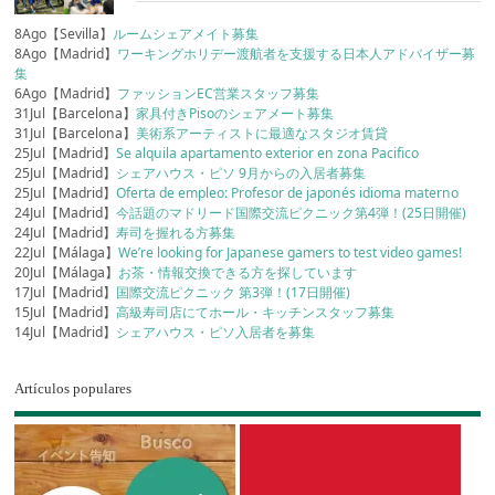
8Ago【Sevilla】
ルームシェアメイト募集
8Ago【Madrid】
ワーキングホリデー渡航者を支援する日本人アドバイザー募
集
6Ago【Madrid】
ファッションEC営業スタッフ募集
31Jul【Barcelona】
家具付きPisoのシェアメート募集
31Jul【Barcelona】
美術系アーティストに最適なスタジオ賃貸
25Jul【Madrid】
Se alquila apartamento exterior en zona Pacifico
25Jul【Madrid】
シェアハウス・ピソ 9月からの入居者募集
25Jul【Madrid】
Oferta de empleo: Profesor de japonés idioma materno
24Jul【Madrid】
今話題のマドリード国際交流ピクニック第4弾！(25日開催)
24Jul【Madrid】
寿司を握れる方募集
22Jul【Málaga】
We’re looking for Japanese gamers to test video games!
20Jul【Málaga】
お茶・情報交換できる方を探しています
17Jul【Madrid】
国際交流ピクニック 第3弾！(17日開催)
15Jul【Madrid】
高級寿司店にてホール・キッチンスタッフ募集
14Jul【Madrid】
シェアハウス・ピソ入居者を募集
Artículos populares