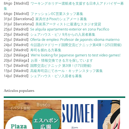
8Ago【Madrid】
ワーキングホリデー渡航者を支援する日本人アドバイザー募
集
6Ago【Madrid】
ファッションEC営業スタッフ募集
31Jul【Barcelona】
家具付きPisoのシェアメート募集
31Jul【Barcelona】
美術系アーティストに最適なスタジオ賃貸
25Jul【Madrid】
Se alquila apartamento exterior en zona Pacifico
25Jul【Madrid】
シェアハウス・ピソ 9月からの入居者募集
25Jul【Madrid】
Oferta de empleo: Profesor de japonés idioma materno
24Jul【Madrid】
今話題のマドリード国際交流ピクニック第4弾！(25日開催)
24Jul【Madrid】
寿司を握れる方募集
22Jul【Málaga】
We’re looking for Japanese gamers to test video games!
20Jul【Málaga】
お茶・情報交換できる方を探しています
17Jul【Madrid】
国際交流ピクニック 第3弾！(17日開催)
15Jul【Madrid】
高級寿司店にてホール・キッチンスタッフ募集
14Jul【Madrid】
シェアハウス・ピソ入居者を募集
Artículos populares