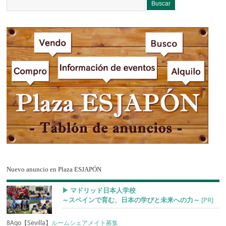
Nuevo anuncio en Plaza ESJAPÓN
▶︎ マドリッド日本人学校
～スペインで育む、日本の学びと未来への力～
[PR]
8Ago【Sevilla】
ルームシェアメイト募集