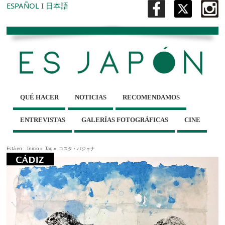
ESPAÑOL
I
日本語
QUÉ HACER
NOTICIAS
RECOMENDAMOS
ENTREVISTAS
GALERÍAS FOTOGRÁFICAS
CINE
Está en :
Inicio
»
Tag »
コスタ・バジェナ