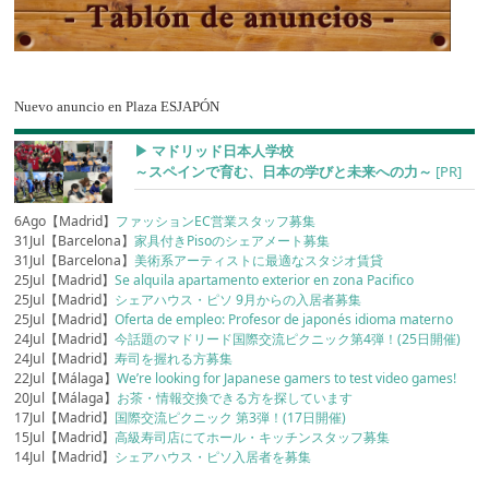
Nuevo anuncio en Plaza ESJAPÓN
▶︎ マドリッド日本人学校
～スペインで育む、日本の学びと未来への力～
[PR]
6Ago【Madrid】
ファッションEC営業スタッフ募集
31Jul【Barcelona】
家具付きPisoのシェアメート募集
31Jul【Barcelona】
美術系アーティストに最適なスタジオ賃貸
25Jul【Madrid】
Se alquila apartamento exterior en zona Pacifico
25Jul【Madrid】
シェアハウス・ピソ 9月からの入居者募集
25Jul【Madrid】
Oferta de empleo: Profesor de japonés idioma materno
24Jul【Madrid】
今話題のマドリード国際交流ピクニック第4弾！(25日開催)
24Jul【Madrid】
寿司を握れる方募集
22Jul【Málaga】
We’re looking for Japanese gamers to test video games!
20Jul【Málaga】
お茶・情報交換できる方を探しています
17Jul【Madrid】
国際交流ピクニック 第3弾！(17日開催)
15Jul【Madrid】
高級寿司店にてホール・キッチンスタッフ募集
14Jul【Madrid】
シェアハウス・ピソ入居者を募集