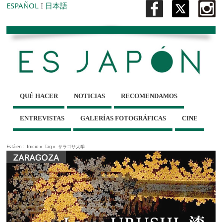
ESPAÑOL
I
日本語
QUÉ HACER
NOTICIAS
RECOMENDAMOS
ENTREVISTAS
GALERÍAS FOTOGRÁFICAS
CINE
Está en :
Inicio
»
Tag »
サラゴサ大学