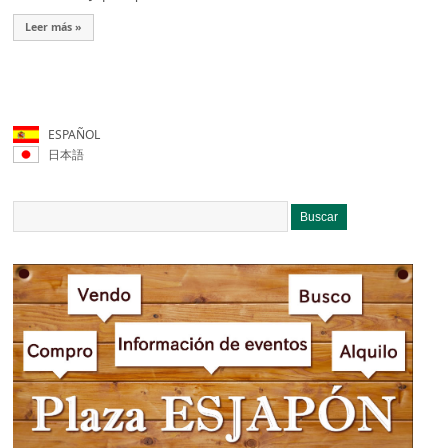
Leer más »
ESPAÑOL
日本語