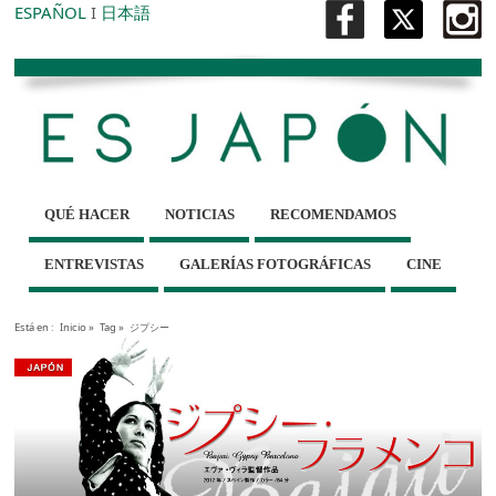
ESPAÑOL
I
日本語
QUÉ HACER
NOTICIAS
RECOMENDAMOS
ENTREVISTAS
GALERÍAS FOTOGRÁFICAS
CINE
Está en :
Inicio
»
Tag »
ジプシー