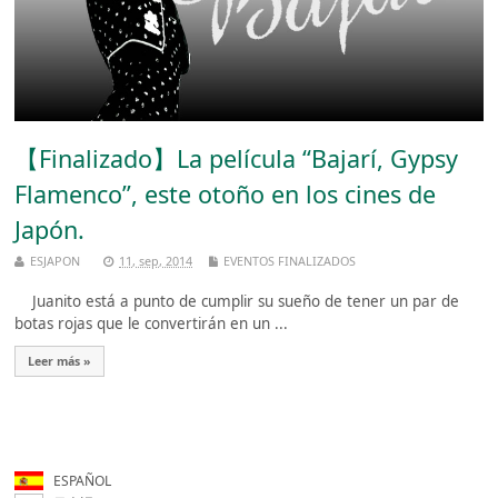
【Finalizado】La película “Bajarí, Gypsy
Flamenco”, este otoño en los cines de
Japón.
ESJAPON
11, sep, 2014
EVENTOS FINALIZADOS
Juanito está a punto de cumplir su sueño de tener un par de
botas rojas que le convertirán en un ...
Leer más »
ESPAÑOL