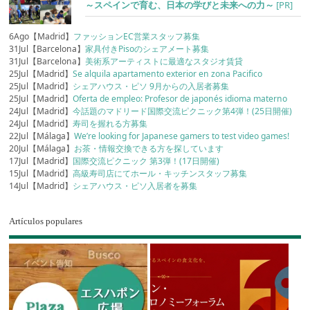
～スペインで育む、日本の学びと未来への力～
[PR]
6Ago【Madrid】
ファッションEC営業スタッフ募集
31Jul【Barcelona】
家具付きPisoのシェアメート募集
31Jul【Barcelona】
美術系アーティストに最適なスタジオ賃貸
25Jul【Madrid】
Se alquila apartamento exterior en zona Pacifico
25Jul【Madrid】
シェアハウス・ピソ 9月からの入居者募集
25Jul【Madrid】
Oferta de empleo: Profesor de japonés idioma materno
24Jul【Madrid】
今話題のマドリード国際交流ピクニック第4弾！(25日開催)
24Jul【Madrid】
寿司を握れる方募集
22Jul【Málaga】
We’re looking for Japanese gamers to test video games!
20Jul【Málaga】
お茶・情報交換できる方を探しています
17Jul【Madrid】
国際交流ピクニック 第3弾！(17日開催)
15Jul【Madrid】
高級寿司店にてホール・キッチンスタッフ募集
14Jul【Madrid】
シェアハウス・ピソ入居者を募集
Artículos populares