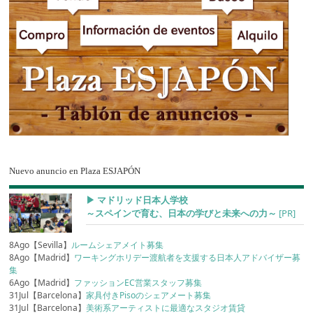
Nuevo anuncio en Plaza ESJAPÓN
▶︎ マドリッド日本人学校
～スペインで育む、日本の学びと未来への力～
[PR]
8Ago【Sevilla】
ルームシェアメイト募集
8Ago【Madrid】
ワーキングホリデー渡航者を支援する日本人アドバイザー募
集
6Ago【Madrid】
ファッションEC営業スタッフ募集
31Jul【Barcelona】
家具付きPisoのシェアメート募集
31Jul【Barcelona】
美術系アーティストに最適なスタジオ賃貸