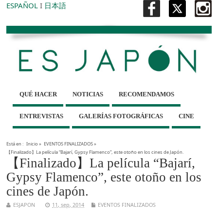
ESPAÑOL
I
日本語
QUÉ HACER
NOTICIAS
RECOMENDAMOS
ENTREVISTAS
GALERÍAS FOTOGRÁFICAS
CINE
Está en :
Inicio
»
EVENTOS FINALIZADOS
»
【Finalizado】La película “Bajarí, Gypsy Flamenco”, este otoño en los cines de Japón.
【Finalizado】La película “Bajarí,
Gypsy Flamenco”, este otoño en los
cines de Japón.
ESJAPON
11, sep, 2014
EVENTOS FINALIZADOS