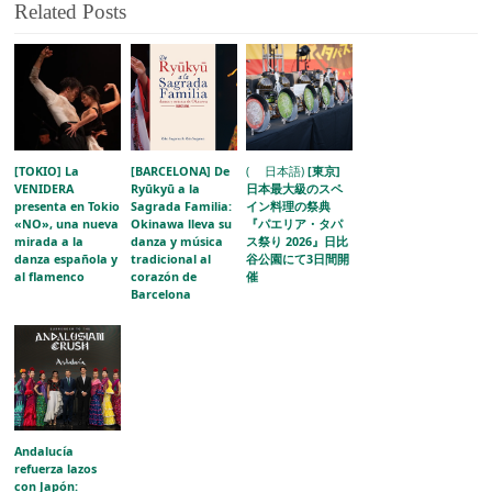
Related Posts
[TOKIO] La
[BARCELONA] De
( 日本語)
[東京]
VENIDERA
Ryūkyū a la
日本最大級のスペ
presenta en Tokio
Sagrada Familia:
イン料理の祭典
«NO», una nueva
Okinawa lleva su
『パエリア・タパ
mirada a la
danza y música
ス祭り 2026』日比
danza española y
tradicional al
谷公園にて3日間開
al flamenco
corazón de
催
Barcelona
Andalucía
refuerza lazos
con Japón: