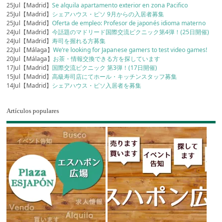
25Jul【Madrid】
Se alquila apartamento exterior en zona Pacifico
25Jul【Madrid】
シェアハウス・ピソ 9月からの入居者募集
25Jul【Madrid】
Oferta de empleo: Profesor de japonés idioma materno
24Jul【Madrid】
今話題のマドリード国際交流ピクニック第4弾！(25日開催)
24Jul【Madrid】
寿司を握れる方募集
22Jul【Málaga】
We’re looking for Japanese gamers to test video games!
20Jul【Málaga】
お茶・情報交換できる方を探しています
17Jul【Madrid】
国際交流ピクニック 第3弾！(17日開催)
15Jul【Madrid】
高級寿司店にてホール・キッチンスタッフ募集
14Jul【Madrid】
シェアハウス・ピソ入居者を募集
Artículos populares