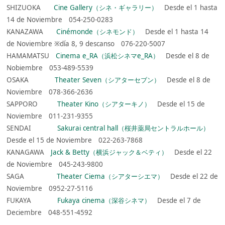
SHIZUOKA
Cine Gallery（シネ・ギャラリー）
Desde el 1 hasta
14 de Noviembre 054-250-0283
KANAZAWA
Cinémonde（シネモンド）
Desde el 1 hasta 14
de Noviembre ※día 8, 9 descanso 076-220-5007
HAMAMATSU
Cinema e_RA（浜松シネマe_RA）
Desde el 8 de
Nobiembre 053-489-5539
OSAKA
Theater Seven（シアターセブン）
Desde el 8 de
Noviembre 078-366-2636
SAPPORO
Theater Kino（シアターキノ）
Desde el 15 de
Noviembre 011-231-9355
SENDAI
Sakurai central hall（桜井薬局セントラルホール）
Desde el 15 de Noviembre 022-263-7868
KANAGAWA
Jack & Betty（横浜ジャック＆ベティ）
Desde el 22
de Noviembre 045-243-9800
SAGA
Theater Ciema（シアターシエマ）
Desde el 22 de
Noviembre 0952-27-5116
FUKAYA
Fukaya cinema（深谷シネマ）
Desde el 7 de
Deciembre 048-551-4592