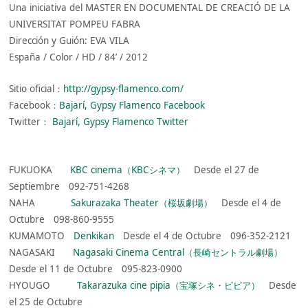
Una iniciativa del MASTER EN DOCUMENTAL DE CREACIÓ DE LA
UNIVERSITAT POMPEU FABRA
Dirección y Guión: EVA VILA
España / Color / HD / 84’ / 2012
Sitio oficial：
http://gypsy-flamenco.com/
Facebook：
Bajarí, Gypsy Flamenco Facebook
Twitter：
Bajarí, Gypsy Flamenco Twitter
FUKUOKA
KBC cinema（KBCシネマ）
Desde el 27 de
Septiembre 092-751-4268
NAHA
Sakurazaka Theater（桜坂劇場）
Desde el 4 de
Octubre 098-860-9555
KUMAMOTO
Denkikan
Desde el 4 de Octubre 096-352-2121
NAGASAKI
Nagasaki Cinema Central（長崎セントラル劇場）
Desde el 11 de Octubre 095-823-0900
HYOUGO
Takarazuka cine pipia（宝塚シネ・ピピア）
Desde
el 25 de Octubre