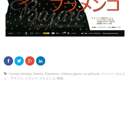
Carmen Amaya
,
Evento
,
Flamenco
,
Gitana
,
japon
,
La película
,
イベント
,
カルメ
ン・アマジャ
,
ジプシー
,
フラメンコ
,
映画