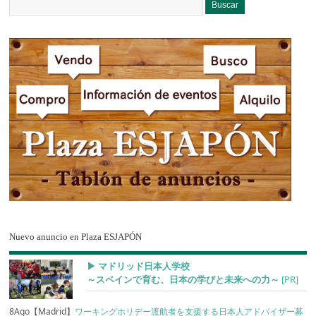
Nuevo anuncio en Plaza ESJAPÓN
▶︎ マドリッド日本人学校
～スペインで育む、日本の学びと未来への力～
[PR]
8Ago【Madrid】
ワーキングホリデー渡航者を支援する日本人アドバイザー募