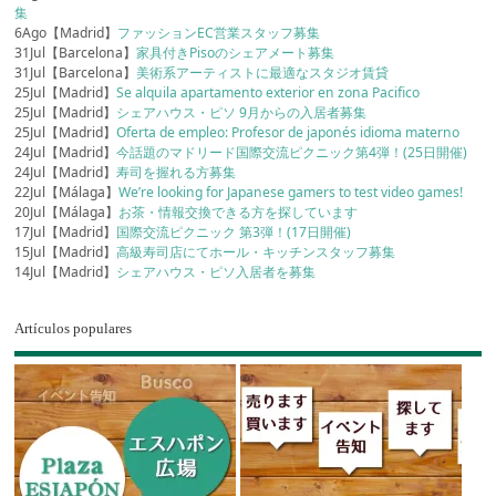
集
6Ago【Madrid】
ファッションEC営業スタッフ募集
31Jul【Barcelona】
家具付きPisoのシェアメート募集
31Jul【Barcelona】
美術系アーティストに最適なスタジオ賃貸
25Jul【Madrid】
Se alquila apartamento exterior en zona Pacifico
25Jul【Madrid】
シェアハウス・ピソ 9月からの入居者募集
25Jul【Madrid】
Oferta de empleo: Profesor de japonés idioma materno
24Jul【Madrid】
今話題のマドリード国際交流ピクニック第4弾！(25日開催)
24Jul【Madrid】
寿司を握れる方募集
22Jul【Málaga】
We’re looking for Japanese gamers to test video games!
20Jul【Málaga】
お茶・情報交換できる方を探しています
17Jul【Madrid】
国際交流ピクニック 第3弾！(17日開催)
15Jul【Madrid】
高級寿司店にてホール・キッチンスタッフ募集
14Jul【Madrid】
シェアハウス・ピソ入居者を募集
Artículos populares