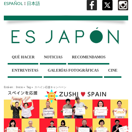
ESPAÑOL
I
日本語
QUÉ HACER
NOTICIAS
RECOMENDAMOS
ENTREVISTAS
GALERÍAS FOTOGRÁFICAS
CINE
Está en :
Inicio
»
Tag »
スペイン応援キャンペーン