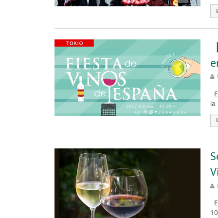
【
e
Es
la
S
V
En
10