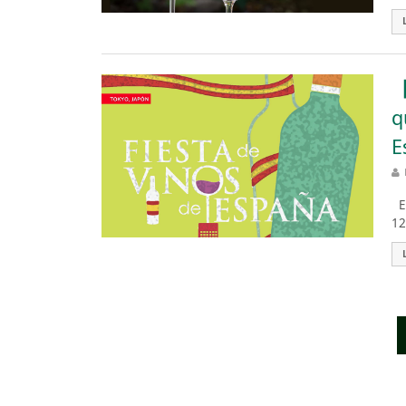
【
q
E
Es
12