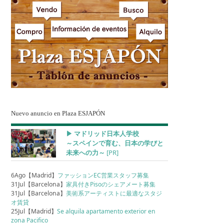
Nuevo anuncio en Plaza ESJAPÓN
▶︎ マドリッド日本人学校
～スペインで育む、日本の学びと
未来への力～
[PR]
6Ago【Madrid】
ファッションEC営業スタッフ募集
31Jul【Barcelona】
家具付きPisoのシェアメート募集
31Jul【Barcelona】
美術系アーティストに最適なスタジ
オ賃貸
25Jul【Madrid】
Se alquila apartamento exterior en
zona Pacifico