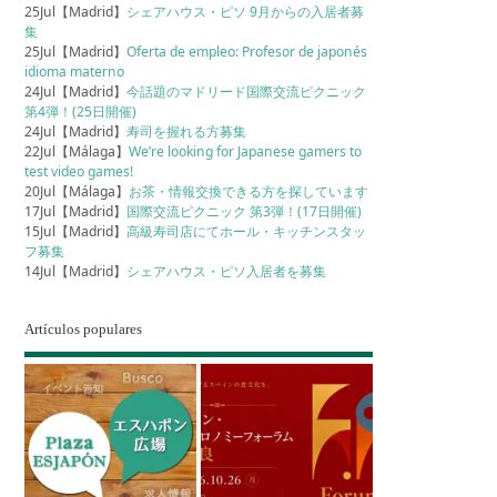
25Jul【Madrid】
シェアハウス・ピソ 9月からの入居者募
集
25Jul【Madrid】
Oferta de empleo: Profesor de japonés
idioma materno
24Jul【Madrid】
今話題のマドリード国際交流ピクニック
第4弾！(25日開催)
24Jul【Madrid】
寿司を握れる方募集
22Jul【Málaga】
We’re looking for Japanese gamers to
test video games!
20Jul【Málaga】
お茶・情報交換できる方を探しています
17Jul【Madrid】
国際交流ピクニック 第3弾！(17日開催)
15Jul【Madrid】
高級寿司店にてホール・キッチンスタッ
フ募集
14Jul【Madrid】
シェアハウス・ピソ入居者を募集
Artículos populares