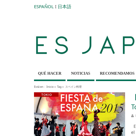
ESPAÑOL
I
日本語
QUÉ HACER
NOTICIAS
RECOMENDAMOS
Está en :
Inicio
»
Tag »
スペイン料理
【
T
Es
el