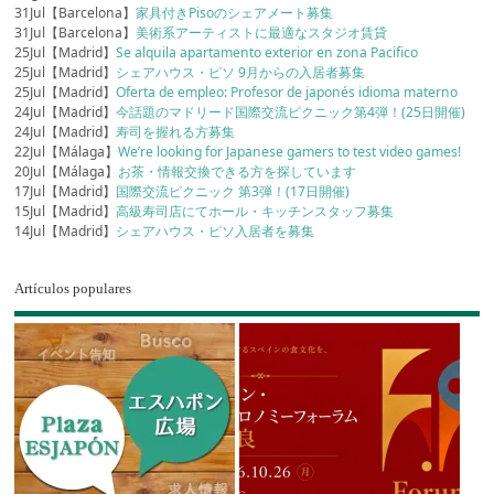
31Jul【Barcelona】
家具付きPisoのシェアメート募集
31Jul【Barcelona】
美術系アーティストに最適なスタジオ賃貸
25Jul【Madrid】
Se alquila apartamento exterior en zona Pacifico
25Jul【Madrid】
シェアハウス・ピソ 9月からの入居者募集
25Jul【Madrid】
Oferta de empleo: Profesor de japonés idioma materno
24Jul【Madrid】
今話題のマドリード国際交流ピクニック第4弾！(25日開催)
24Jul【Madrid】
寿司を握れる方募集
22Jul【Málaga】
We’re looking for Japanese gamers to test video games!
20Jul【Málaga】
お茶・情報交換できる方を探しています
17Jul【Madrid】
国際交流ピクニック 第3弾！(17日開催)
15Jul【Madrid】
高級寿司店にてホール・キッチンスタッフ募集
14Jul【Madrid】
シェアハウス・ピソ入居者を募集
Artículos populares