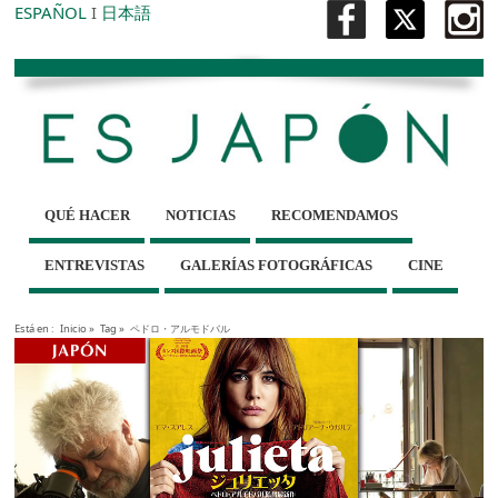
ESPAÑOL
I
日本語
QUÉ HACER
NOTICIAS
RECOMENDAMOS
ENTREVISTAS
GALERÍAS FOTOGRÁFICAS
CINE
Está en :
Inicio
»
Tag »
ペドロ・アルモドバル