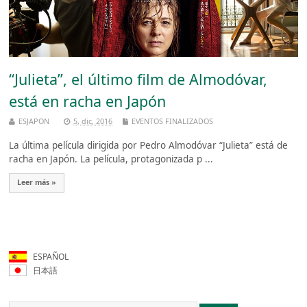
“Julieta”, el último film de Almodóvar,
está en racha en Japón
ESJAPON
5, dic, 2016
EVENTOS FINALIZADOS
La última película dirigida por Pedro Almodóvar “Julieta” está de
racha en Japón. La película, protagonizada p ...
Leer más »
ESPAÑOL
日本語