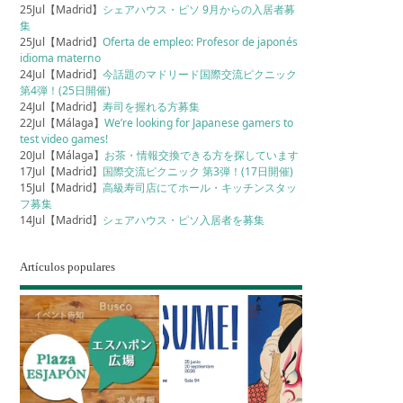
25Jul【Madrid】
シェアハウス・ピソ 9月からの入居者募
集
25Jul【Madrid】
Oferta de empleo: Profesor de japonés
idioma materno
24Jul【Madrid】
今話題のマドリード国際交流ピクニック
第4弾！(25日開催)
24Jul【Madrid】
寿司を握れる方募集
22Jul【Málaga】
We’re looking for Japanese gamers to
test video games!
20Jul【Málaga】
お茶・情報交換できる方を探しています
17Jul【Madrid】
国際交流ピクニック 第3弾！(17日開催)
15Jul【Madrid】
高級寿司店にてホール・キッチンスタッ
フ募集
14Jul【Madrid】
シェアハウス・ピソ入居者を募集
Artículos populares