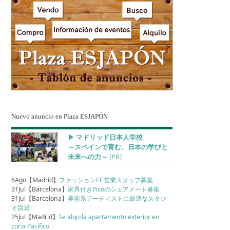
Nuevo anuncio en Plaza ESJAPÓN
▶︎ マドリッド日本人学校
～スペインで育む、日本の学びと
未来への力～
[PR]
6Ago【Madrid】
ファッションEC営業スタッフ募集
31Jul【Barcelona】
家具付きPisoのシェアメート募集
31Jul【Barcelona】
美術系アーティストに最適なスタジ
オ賃貸
25Jul【Madrid】
Se alquila apartamento exterior en
zona Pacifico