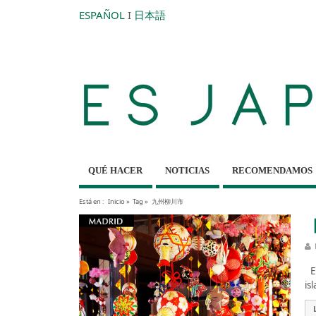
ESPAÑOL
I
日本語
QUÉ HACER
NOTICIAS
RECOMENDAMOS
Está en :
Inicio
»
Tag »
九州柳川市
【
Es
is