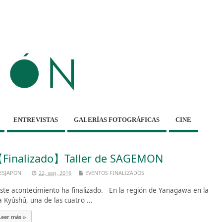
ENTREVISTAS
GALERÍAS FOTOGRÁFICAS
CINE
Finalizado】Taller de SAGEMON
ESJAPON
22, sep, 2016
EVENTOS FINALIZADOS
te acontecimiento ha finalizado. En la región de Yanagawa en la
la Kyûshû, una de las cuatro ...
Leer más »