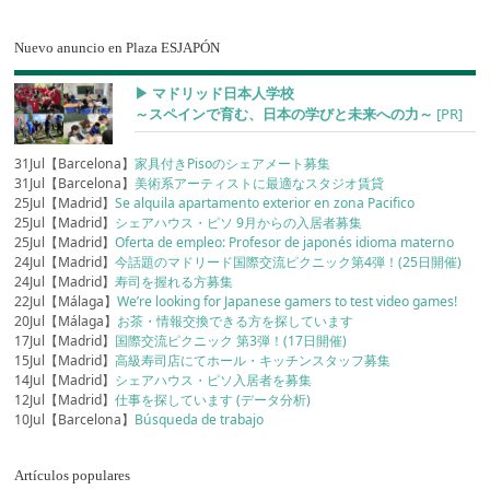
Nuevo anuncio en Plaza ESJAPÓN
▶︎ マドリッド日本人学校
～スペインで育む、日本の学びと未来への力～
[PR]
31Jul【Barcelona】
家具付きPisoのシェアメート募集
31Jul【Barcelona】
美術系アーティストに最適なスタジオ賃貸
25Jul【Madrid】
Se alquila apartamento exterior en zona Pacifico
25Jul【Madrid】
シェアハウス・ピソ 9月からの入居者募集
25Jul【Madrid】
Oferta de empleo: Profesor de japonés idioma materno
24Jul【Madrid】
今話題のマドリード国際交流ピクニック第4弾！(25日開催)
24Jul【Madrid】
寿司を握れる方募集
22Jul【Málaga】
We’re looking for Japanese gamers to test video games!
20Jul【Málaga】
お茶・情報交換できる方を探しています
17Jul【Madrid】
国際交流ピクニック 第3弾！(17日開催)
15Jul【Madrid】
高級寿司店にてホール・キッチンスタッフ募集
14Jul【Madrid】
シェアハウス・ピソ入居者を募集
12Jul【Madrid】
仕事を探しています (データ分析)
10Jul【Barcelona】
Búsqueda de trabajo
Artículos populares