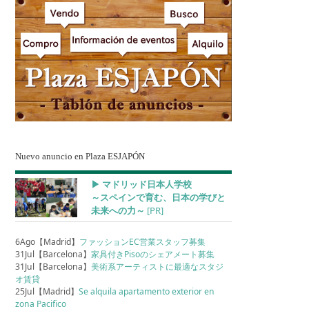
Nuevo anuncio en Plaza ESJAPÓN
▶︎ マドリッド日本人学校
～スペインで育む、日本の学びと
未来への力～
[PR]
6Ago【Madrid】
ファッションEC営業スタッフ募集
31Jul【Barcelona】
家具付きPisoのシェアメート募集
31Jul【Barcelona】
美術系アーティストに最適なスタジ
オ賃貸
25Jul【Madrid】
Se alquila apartamento exterior en
zona Pacifico