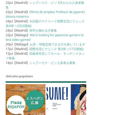
25Jul【Madrid】
シェアハウス・ピソ 9月からの入居者募
集
25Jul【Madrid】
Oferta de empleo: Profesor de japonés
idioma materno
24Jul【Madrid】
今話題のマドリード国際交流ピクニック
第4弾！(25日開催)
24Jul【Madrid】
寿司を握れる方募集
22Jul【Málaga】
We’re looking for Japanese gamers to
test video games!
20Jul【Málaga】
お茶・情報交換できる方を探しています
17Jul【Madrid】
国際交流ピクニック 第3弾！(17日開催)
15Jul【Madrid】
高級寿司店にてホール・キッチンスタッ
フ募集
14Jul【Madrid】
シェアハウス・ピソ入居者を募集
Artículos populares