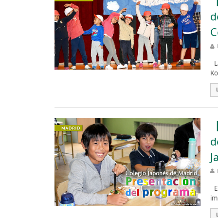
【
d
C
La
Ko
【
d
J
Es
im