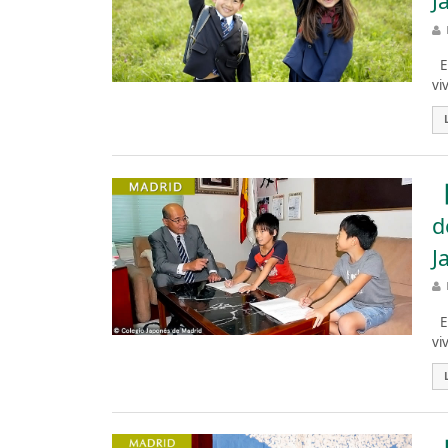
J
El
vi
【
d
J
El
vi