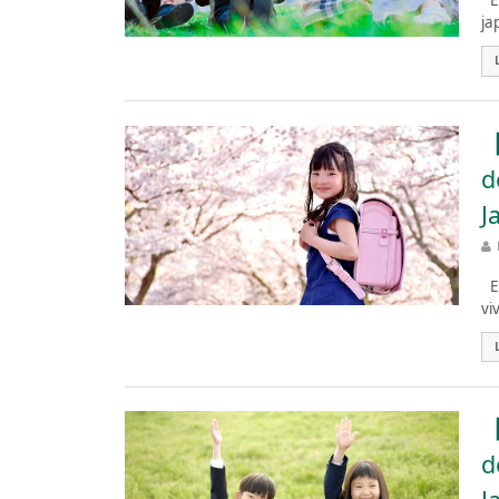
El
ja
【
d
J
El
vi
【
d