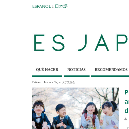
ESPAÑOL
I
日本語
QUÉ HACER
NOTICIAS
RECOMENDAMOS
Está en :
Inicio
»
Tag »
入学説明会
P
a
d