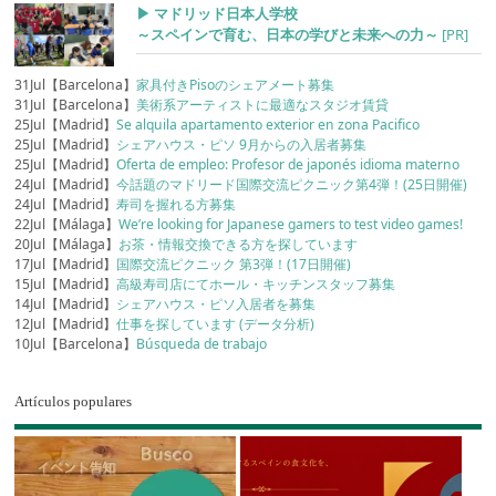
▶︎ マドリッド日本人学校
～スペインで育む、日本の学びと未来への力～
[PR]
31Jul【Barcelona】
家具付きPisoのシェアメート募集
31Jul【Barcelona】
美術系アーティストに最適なスタジオ賃貸
25Jul【Madrid】
Se alquila apartamento exterior en zona Pacifico
25Jul【Madrid】
シェアハウス・ピソ 9月からの入居者募集
25Jul【Madrid】
Oferta de empleo: Profesor de japonés idioma materno
24Jul【Madrid】
今話題のマドリード国際交流ピクニック第4弾！(25日開催)
24Jul【Madrid】
寿司を握れる方募集
22Jul【Málaga】
We’re looking for Japanese gamers to test video games!
20Jul【Málaga】
お茶・情報交換できる方を探しています
17Jul【Madrid】
国際交流ピクニック 第3弾！(17日開催)
15Jul【Madrid】
高級寿司店にてホール・キッチンスタッフ募集
14Jul【Madrid】
シェアハウス・ピソ入居者を募集
12Jul【Madrid】
仕事を探しています (データ分析)
10Jul【Barcelona】
Búsqueda de trabajo
Artículos populares