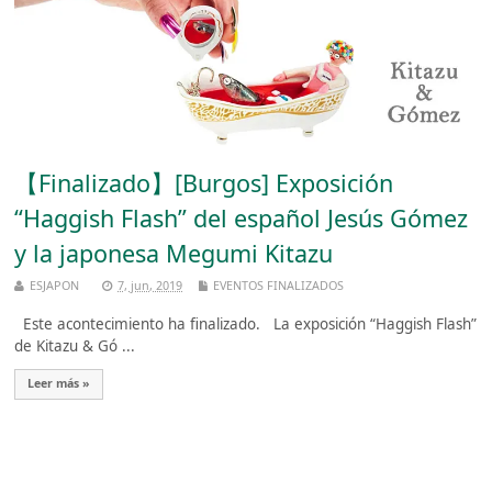
【Finalizado】[Burgos] Exposición
“Haggish Flash” del español Jesús Gómez
y la japonesa Megumi Kitazu
ESJAPON
7, jun, 2019
EVENTOS FINALIZADOS
Este acontecimiento ha finalizado. La exposición “Haggish Flash”
de Kitazu & Gó ...
Leer más »