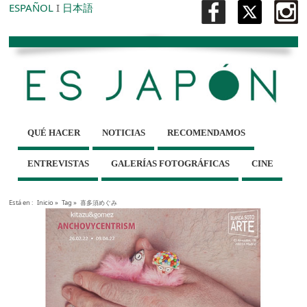
ESPAÑOL
I
日本語
QUÉ HACER
NOTICIAS
RECOMENDAMOS
ENTREVISTAS
GALERÍAS FOTOGRÁFICAS
CINE
Está en :
Inicio
»
Tag »
喜多須めぐみ