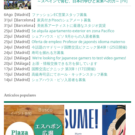
～スペインで育む、日本の学びと未来への力～
[PR]
6Ago【Madrid】
ファッションEC営業スタッフ募集
31Jul【Barcelona】
家具付きPisoのシェアメート募集
31Jul【Barcelona】
美術系アーティストに最適なスタジオ賃貸
25Jul【Madrid】
Se alquila apartamento exterior en zona Pacifico
25Jul【Madrid】
シェアハウス・ピソ 9月からの入居者募集
25Jul【Madrid】
Oferta de empleo: Profesor de japonés idioma materno
24Jul【Madrid】
今話題のマドリード国際交流ピクニック第4弾！(25日開催)
24Jul【Madrid】
寿司を握れる方募集
22Jul【Málaga】
We’re looking for Japanese gamers to test video games!
20Jul【Málaga】
お茶・情報交換できる方を探しています
17Jul【Madrid】
国際交流ピクニック 第3弾！(17日開催)
15Jul【Madrid】
高級寿司店にてホール・キッチンスタッフ募集
14Jul【Madrid】
シェアハウス・ピソ入居者を募集
Artículos populares