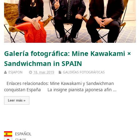
Galería fotográfica: Mine Kawakami ×
Sandwichman in SPAIN
ESJAPON
18, mar, 2019
GALERÍAS FOTOGRÁFICAS
Enlaces relacionados: Mine Kawakami y Sandwichman
conquistan España La insigne pianista japonesa afin ...
Leer más »
ESPAÑOL