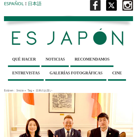
ESPAÑOL
I
日本語
QUÉ HACER
NOTICIAS
RECOMENDAMOS
ENTREVISTAS
GALERÍAS FOTOGRÁFICAS
CINE
Está en :
Inicio
»
Tag »
日本のお笑い