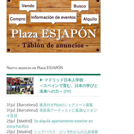
Nuevo anuncio en Plaza ESJAPÓN
▶︎ マドリッド日本人学校
～スペインで育む、日本の学びと
未来への力～
[PR]
31Jul【Barcelona】
家具付きPisoのシェアメート募集
31Jul【Barcelona】
美術系アーティストに最適なスタジ
オ賃貸
25Jul【Madrid】
Se alquila apartamento exterior en
zona Pacifico
25Jul【Madrid】
シェアハウス・ピソ 9月からの入居者募