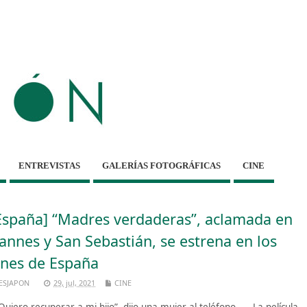
ENTREVISTAS
GALERÍAS FOTOGRÁFICAS
CINE
España] “Madres verdaderas”, aclamada en
annes y San Sebastián, se estrena en los
ines de España
ESJAPON
29, jul, 2021
CINE