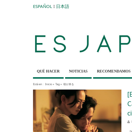
ESPAÑOL
I
日本語
QUÉ HACER
NOTICIAS
RECOMENDAMOS
Está en :
Inicio
»
Tag »
朝が来る
[
C
c