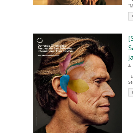
“Q
“M
[
S
j
Es
Se