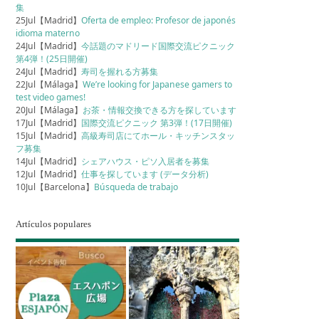
集
25Jul【Madrid】
Oferta de empleo: Profesor de japonés
idioma materno
24Jul【Madrid】
今話題のマドリード国際交流ピクニック
第4弾！(25日開催)
24Jul【Madrid】
寿司を握れる方募集
22Jul【Málaga】
We’re looking for Japanese gamers to
test video games!
20Jul【Málaga】
お茶・情報交換できる方を探しています
17Jul【Madrid】
国際交流ピクニック 第3弾！(17日開催)
15Jul【Madrid】
高級寿司店にてホール・キッチンスタッ
フ募集
14Jul【Madrid】
シェアハウス・ピソ入居者を募集
12Jul【Madrid】
仕事を探しています (データ分析)
10Jul【Barcelona】
Búsqueda de trabajo
Artículos populares