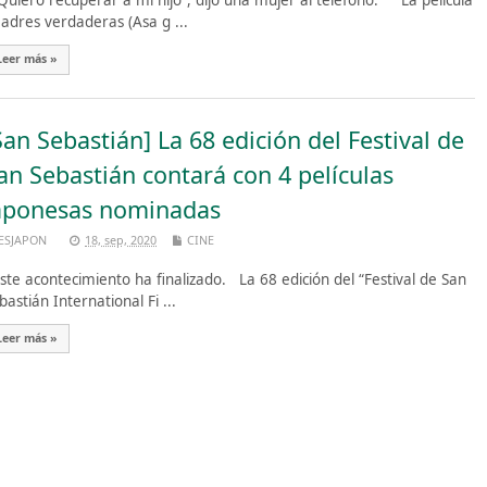
uiero recuperar a mi hijo”, dijo una mujer al teléfono. La película
adres verdaderas (Asa g ...
Leer más »
San Sebastián] La 68 edición del Festival de
an Sebastián contará con 4 películas
aponesas nominadas
ESJAPON
18, sep, 2020
CINE
te acontecimiento ha finalizado. La 68 edición del “Festival de San
bastián International Fi ...
Leer más »