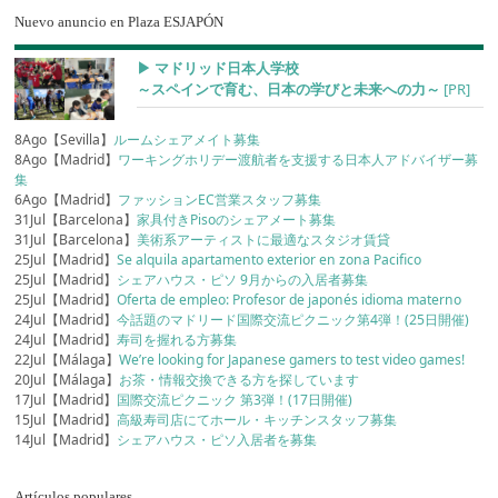
Nuevo anuncio en Plaza ESJAPÓN
▶︎ マドリッド日本人学校
～スペインで育む、日本の学びと未来への力～
[PR]
8Ago【Sevilla】
ルームシェアメイト募集
8Ago【Madrid】
ワーキングホリデー渡航者を支援する日本人アドバイザー募
集
6Ago【Madrid】
ファッションEC営業スタッフ募集
31Jul【Barcelona】
家具付きPisoのシェアメート募集
31Jul【Barcelona】
美術系アーティストに最適なスタジオ賃貸
25Jul【Madrid】
Se alquila apartamento exterior en zona Pacifico
25Jul【Madrid】
シェアハウス・ピソ 9月からの入居者募集
25Jul【Madrid】
Oferta de empleo: Profesor de japonés idioma materno
24Jul【Madrid】
今話題のマドリード国際交流ピクニック第4弾！(25日開催)
24Jul【Madrid】
寿司を握れる方募集
22Jul【Málaga】
We’re looking for Japanese gamers to test video games!
20Jul【Málaga】
お茶・情報交換できる方を探しています
17Jul【Madrid】
国際交流ピクニック 第3弾！(17日開催)
15Jul【Madrid】
高級寿司店にてホール・キッチンスタッフ募集
14Jul【Madrid】
シェアハウス・ピソ入居者を募集
Artículos populares