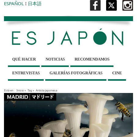
ESPAÑOL
I
日本語
QUÉ HACER
NOTICIAS
RECOMENDAMOS
ENTREVISTAS
GALERÍAS FOTOGRÁFICAS
CINE
Está en :
Inicio
»
Tag »
Artista japonesa