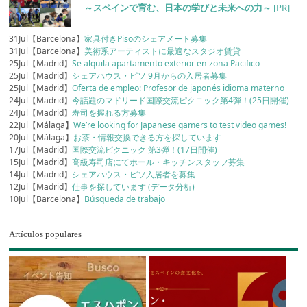
～スペインで育む、日本の学びと未来への力～
[PR]
31Jul【Barcelona】
家具付きPisoのシェアメート募集
31Jul【Barcelona】
美術系アーティストに最適なスタジオ賃貸
25Jul【Madrid】
Se alquila apartamento exterior en zona Pacifico
25Jul【Madrid】
シェアハウス・ピソ 9月からの入居者募集
25Jul【Madrid】
Oferta de empleo: Profesor de japonés idioma materno
24Jul【Madrid】
今話題のマドリード国際交流ピクニック第4弾！(25日開催)
24Jul【Madrid】
寿司を握れる方募集
22Jul【Málaga】
We’re looking for Japanese gamers to test video games!
20Jul【Málaga】
お茶・情報交換できる方を探しています
17Jul【Madrid】
国際交流ピクニック 第3弾！(17日開催)
15Jul【Madrid】
高級寿司店にてホール・キッチンスタッフ募集
14Jul【Madrid】
シェアハウス・ピソ入居者を募集
12Jul【Madrid】
仕事を探しています (データ分析)
10Jul【Barcelona】
Búsqueda de trabajo
Artículos populares