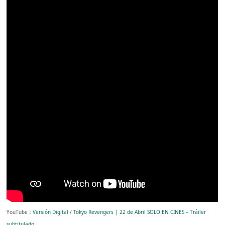
YouTube：
Versión Digital
/
Tokyo Revengers | 22 de Abril SOLO EN CINES – Tráiler
subtitulado