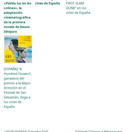
«Pálida luz en las
cines de España
FIRST SLAM
colinas», la
DUNK” en los
adaptación
cines de España
cinematográfica
de la primera
novela de Kazuo
Ishiguro
[ESPAÑA] “A
Hundred Flowers”,
ganadora del
premio a la Mejor
dirección en el
Festival de San
Sebastián, llega a
los cines de
España
«
[FUKUSHIMA] Salvador Dalí
[Online] “¡Vamos a Nihonguear…