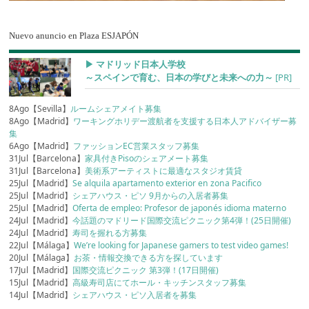
Nuevo anuncio en Plaza ESJAPÓN
▶︎ マドリッド日本人学校
～スペインで育む、日本の学びと未来への力～
[PR]
8Ago【Sevilla】
ルームシェアメイト募集
8Ago【Madrid】
ワーキングホリデー渡航者を支援する日本人アドバイザー募
集
6Ago【Madrid】
ファッションEC営業スタッフ募集
31Jul【Barcelona】
家具付きPisoのシェアメート募集
31Jul【Barcelona】
美術系アーティストに最適なスタジオ賃貸
25Jul【Madrid】
Se alquila apartamento exterior en zona Pacifico
25Jul【Madrid】
シェアハウス・ピソ 9月からの入居者募集
25Jul【Madrid】
Oferta de empleo: Profesor de japonés idioma materno
24Jul【Madrid】
今話題のマドリード国際交流ピクニック第4弾！(25日開催)
24Jul【Madrid】
寿司を握れる方募集
22Jul【Málaga】
We’re looking for Japanese gamers to test video games!
20Jul【Málaga】
お茶・情報交換できる方を探しています
17Jul【Madrid】
国際交流ピクニック 第3弾！(17日開催)
15Jul【Madrid】
高級寿司店にてホール・キッチンスタッフ募集
14Jul【Madrid】
シェアハウス・ピソ入居者を募集