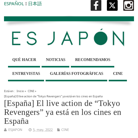
ESPAÑOL
I
日本語
QUÉ HACER
NOTICIAS
RECOMENDAMOS
ENTREVISTAS
GALERÍAS FOTOGRÁFICAS
CINE
Está en :
Inicio
»
CINE
»
[España] El live action de “Tokyo Revengers” ya está en los cines en España
[España] El live action de “Tokyo
Revengers” ya está en los cines en
España
ESJAPON
5, may, 2022
CINE