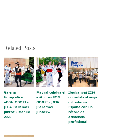
Related Posts
Galería
Madrid celebra el
Iberkanpai 2026
fotográfica:
éxito de «BON
consolida el auge
«BON ODORI ×
ODORI × JOTA
del sake en
JOTA ¡Bailamos
¡Bailamos
España con un
juntos!» Madrid
juntos!»
récord de
2026
asistencia
profesional