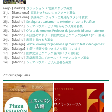
6Ago【Madrid】
ファッションEC営業スタッフ募集
31Jul【Barcelona】
家具付きPisoのシェアメート募集
31Jul【Barcelona】
美術系アーティストに最適なスタジオ賃貸
25Jul【Madrid】
Se alquila apartamento exterior en zona Pacifico
25Jul【Madrid】
シェアハウス・ピソ 9月からの入居者募集
25Jul【Madrid】
Oferta de empleo: Profesor de japonés idioma materno
24Jul【Madrid】
今話題のマドリード国際交流ピクニック第4弾！(25日開催)
24Jul【Madrid】
寿司を握れる方募集
22Jul【Málaga】
We’re looking for Japanese gamers to test video games!
20Jul【Málaga】
お茶・情報交換できる方を探しています
17Jul【Madrid】
国際交流ピクニック 第3弾！(17日開催)
15Jul【Madrid】
高級寿司店にてホール・キッチンスタッフ募集
14Jul【Madrid】
シェアハウス・ピソ入居者を募集
Artículos populares