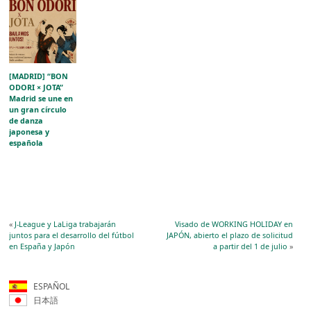
[MADRID] “BON
ODORI × JOTA”
Madrid se une en
un gran círculo
de danza
japonesa y
española
«
J-League y LaLiga trabajarán
Visado de WORKING HOLIDAY en
juntos para el desarrollo del fútbol
JAPÓN, abierto el plazo de solicitud
en España y Japón
a partir del 1 de julio
»
ESPAÑOL
日本語