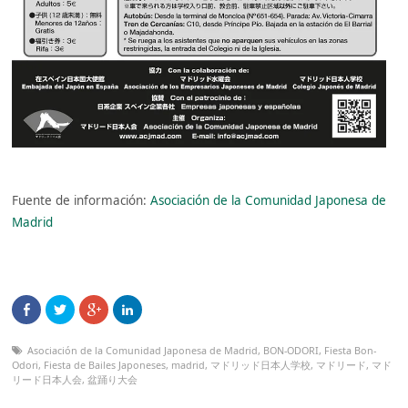
Fuente de información:
Asociación de la Comunidad Japonesa de
Madrid
Asociación de la Comunidad Japonesa de Madrid
,
BON-ODORI
,
Fiesta Bon-
Odori
,
Fiesta de Bailes Japoneses
,
madrid
,
マドリッド日本人学校
,
マドリード
,
マド
リード日本人会
,
盆踊り大会