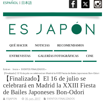
ESPAÑOL
I
日本語
QUÉ HACER
NOTICIAS
RECOMENDAMOS
ENTREVISTAS
GALERÍAS FOTOGRÁFICAS
CINE
Está en :
Inicio
»
EVENTOS FINALIZADOS
»
【Finalizado】El 16 de julio se celebrará en Madrid la XXIII Fiesta de Bailes Japoneses Bon-Odori
【Finalizado】El 16 de julio se
celebrará en Madrid la XXIII Fiesta
de Bailes Japoneses Bon-Odori
ESJAPON
30, jun, 2017
EVENTOS FINALIZADOS