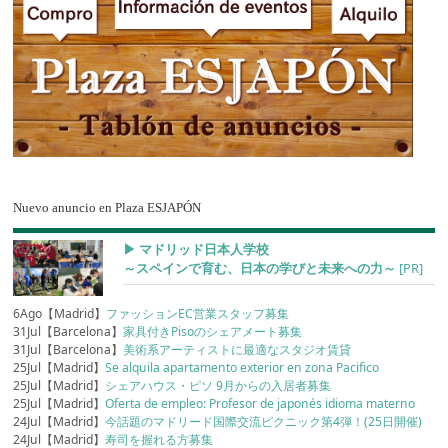
Nuevo anuncio en Plaza ESJAPÓN
▶︎ マドリッド日本人学校
～スペインで育む、日本の学びと未来への力～
[PR]
6Ago【Madrid】
ファッションEC営業スタッフ募集
31Jul【Barcelona】
家具付きPisoのシェアメート募集
31Jul【Barcelona】
美術系アーティストに最適なスタジオ賃貸
25Jul【Madrid】
Se alquila apartamento exterior en zona Pacifico
25Jul【Madrid】
シェアハウス・ピソ 9月からの入居者募集
25Jul【Madrid】
Oferta de empleo: Profesor de japonés idioma materno
24Jul【Madrid】
今話題のマドリード国際交流ピクニック第4弾！(25日開催)
24Jul【Madrid】
寿司を握れる方募集