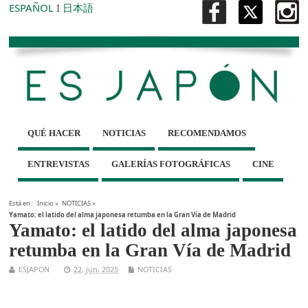
ESPAÑOL
I
日本語
QUÉ HACER
NOTICIAS
RECOMENDAMOS
ENTREVISTAS
GALERÍAS FOTOGRÁFICAS
CINE
Está en :
Inicio
»
NOTICIAS
»
Yamato: el latido del alma japonesa retumba en la Gran Vía de Madrid
Yamato: el latido del alma japonesa
retumba en la Gran Vía de Madrid
ESJAPON
22, jun, 2025
NOTICIAS