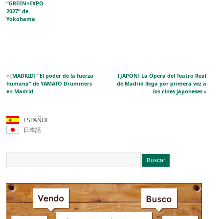
“GREEN×EXPO
2027” de
Yokohama
«
[MADRID] “El poder de la fuerza
[JAPÓN] La Ópera del Teatro Real
humana” de YAMATO Drummers
de Madrid llega por primera vez a
en Madrid
los cines japoneses
»
ESPAÑOL
日本語