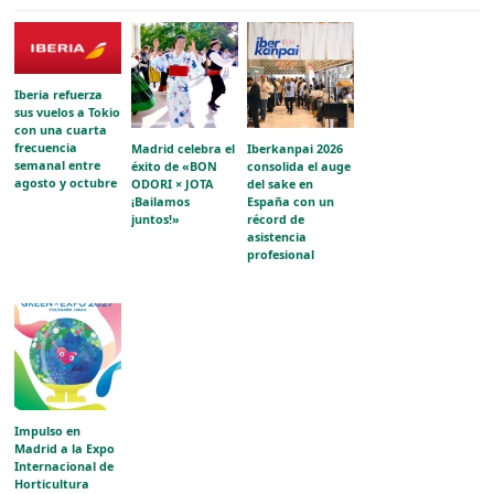
Iberia refuerza
sus vuelos a Tokio
con una cuarta
frecuencia
Madrid celebra el
Iberkanpai 2026
semanal entre
éxito de «BON
consolida el auge
agosto y octubre
ODORI × JOTA
del sake en
¡Bailamos
España con un
juntos!»
récord de
asistencia
profesional
Impulso en
Madrid a la Expo
Internacional de
Horticultura