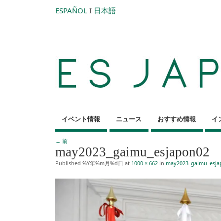
ESPAÑOL
I
日本語
イベント情報
ニュース
おすすめ情報
イ
← 前
may2023_gaimu_esjapon02
Published
%Y年%m月%d日
at
1000 × 662
in
may2023_gaimu_esja