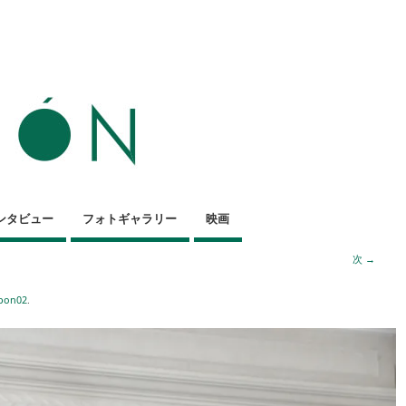
ンタビュー
フォトギャラリー
映画
次 →
pon02
.