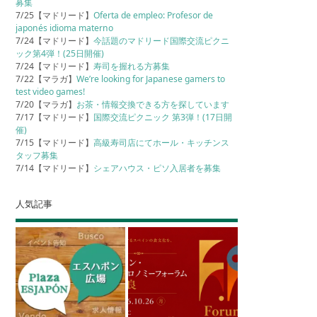
募集
7/25【マドリード】
Oferta de empleo: Profesor de
japonés idioma materno
7/24【マドリード】
今話題のマドリード国際交流ピクニ
ック第4弾！(25日開催)
7/24【マドリード】
寿司を握れる方募集
7/22【マラガ】
We’re looking for Japanese gamers to
test video games!
7/20【マラガ】
お茶・情報交換できる方を探しています
7/17【マドリード】
国際交流ピクニック 第3弾！(17日開
催)
7/15【マドリード】
高級寿司店にてホール・キッチンス
タッフ募集
7/14【マドリード】
シェアハウス・ピソ入居者を募集
人気記事