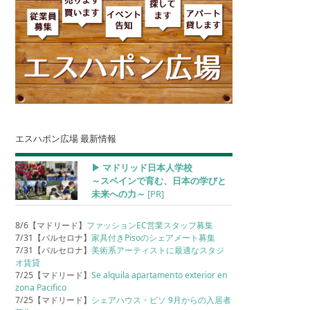
エスハポン広場 最新情報
▶︎ マドリッド日本人学校
～スペインで育む、日本の学びと
未来への力～
[PR]
8/6【マドリード】
ファッションEC営業スタッフ募集
7/31【バルセロナ】
家具付きPisoのシェアメート募集
7/31【バルセロナ】
美術系アーティストに最適なスタジ
オ賃貸
7/25【マドリード】
Se alquila apartamento exterior en
zona Pacifico
7/25【マドリード】
シェアハウス・ピソ 9月からの入居者