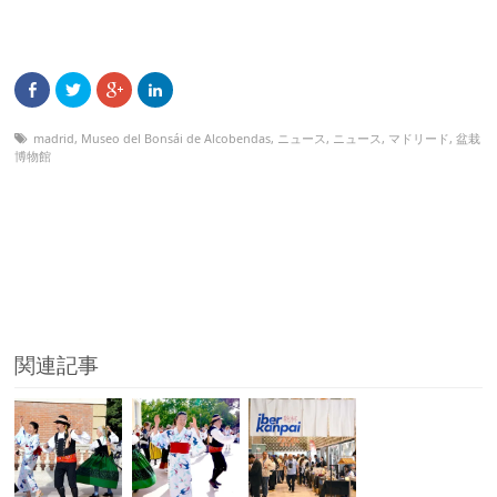
madrid
,
Museo del Bonsái de Alcobendas
,
ニュース
,
ニュース
,
マドリード
,
盆栽
博物館
関連記事