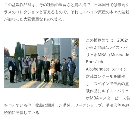
この盆栽作品群は、その種類の豊富さと質の点で、日本国外では最高ク
ラスのコレクションと言えるもので、それにスペイン原産の木々の盆栽
が加わった大変貴重なものである。
この博物館では、2002年
から2年毎にルイス・バ
リェホMBA（Museo de
Bonsái de
Alcobendas）スペイン
盆栽コンクールを開催
し、スペインで最高の盆
栽作品にルイス・バリェ
ホMBAマスターピース賞
を与えている他、盆栽に関連した講習、ワークショップ、講演会等を継
続的に開催している。