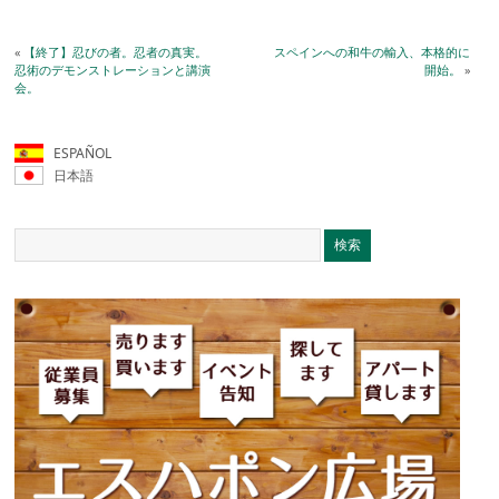
«
【終了】忍びの者。忍者の真実。
スペインへの和牛の輸入、本格的に
忍術のデモンストレーションと講演
開始。
»
会。
ESPAÑOL
日本語