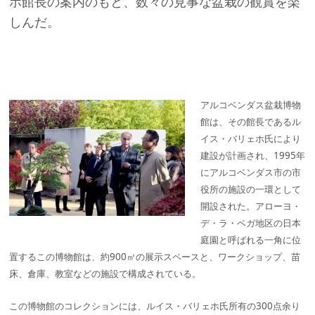
ホ館長の案内のもと、数々の見事な盆栽の観賞を楽
しんだ。
アルコベンダス盆栽博物
館は、その館長であるル
イス・バリェホ氏により
建設が計画され、1995年
にアルコベンダス市の市
役所の施設の一環として
開設された。アローヨ・
デ・ラ・ベガ地区の日本
庭園と呼ばれる一角に位
置するこの博物館は、約900㎡の展示スペースと、ワークショップ、苗
床、倉庫、教室などの施設で構成されている。
この博物館のコレクションには、ルイス・バリェホ氏所有の300点余り