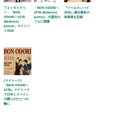
フォトギャラリ
「BON ODORI ×
『イベルカンパイ
ー：「BON
JOTA ¡Bailamos
2026』過去最多の
ODORI × JOTA
juntos!」大盛況の
来場者を記録
¡Bailamos
うちに閉幕
juntos!」マドリー
ド2026
[マドリード]
『BON ODORI ×
JOTA』マドリード
で日本とスペイン
の踊りがひとつの
輪に