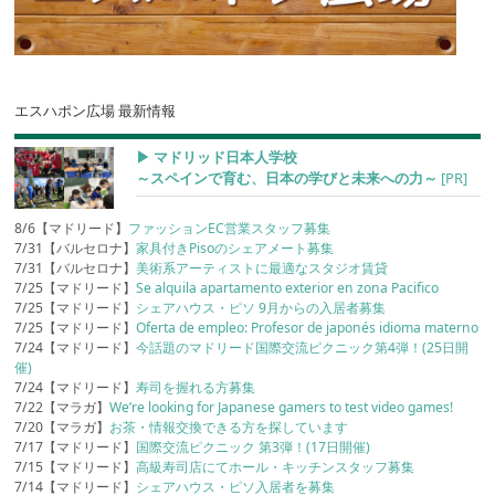
エスハポン広場 最新情報
▶︎ マドリッド日本人学校
～スペインで育む、日本の学びと未来への力～
[PR]
8/6【マドリード】
ファッションEC営業スタッフ募集
7/31【バルセロナ】
家具付きPisoのシェアメート募集
7/31【バルセロナ】
美術系アーティストに最適なスタジオ賃貸
7/25【マドリード】
Se alquila apartamento exterior en zona Pacifico
7/25【マドリード】
シェアハウス・ピソ 9月からの入居者募集
7/25【マドリード】
Oferta de empleo: Profesor de japonés idioma materno
7/24【マドリード】
今話題のマドリード国際交流ピクニック第4弾！(25日開
催)
7/24【マドリード】
寿司を握れる方募集
7/22【マラガ】
We’re looking for Japanese gamers to test video games!
7/20【マラガ】
お茶・情報交換できる方を探しています
7/17【マドリード】
国際交流ピクニック 第3弾！(17日開催)
7/15【マドリード】
高級寿司店にてホール・キッチンスタッフ募集
7/14【マドリード】
シェアハウス・ピソ入居者を募集