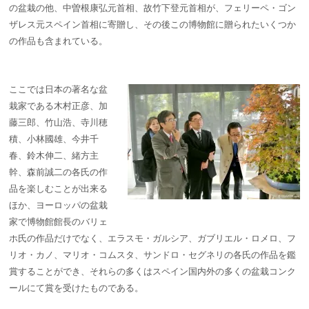
の盆栽の他、中曽根康弘元首相、故竹下登元首相が、フェリーペ・ゴン
ザレス元スペイン首相に寄贈し、その後この博物館に贈られたいくつか
の作品も含まれている。
ここでは日本の著名な盆
栽家である木村正彦、加
藤三郎、竹山浩、寺川穂
積、小林國雄、今井千
春、鈴木伸二、緒方主
幹、森前誠二の各氏の作
品を楽しむことが出来る
ほか、ヨーロッパの盆栽
家で博物館館長のバリェ
ホ氏の作品だけでなく、エラスモ・ガルシア、ガブリエル・ロメロ、フ
リオ・カノ、マリオ・コムスタ、サンドロ・セグネリの各氏の作品を鑑
賞することができ、それらの多くはスペイン国内外の多くの盆栽コンク
ールにて賞を受けたものである。