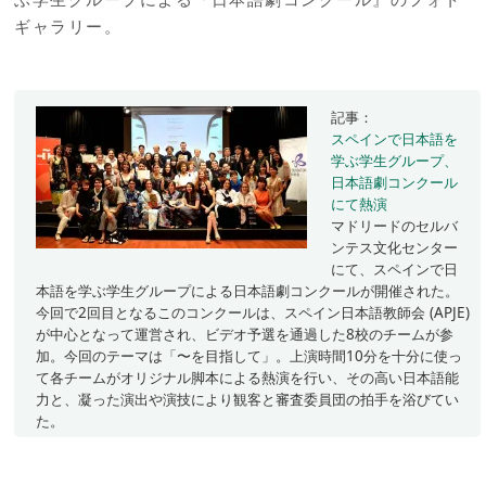
ギャラリー。
記事：
スペインで日本語を
学ぶ学生グループ、
日本語劇コンクール
にて熱演
マドリードのセルバ
ンテス文化センター
にて、スペインで日
本語を学ぶ学生グループによる日本語劇コンクールが開催された。
今回で2回目となるこのコンクールは、スペイン日本語教師会 (APJE)
が中心となって運営され、ビデオ予選を通過した8校のチームが参
加。今回のテーマは「〜を目指して」。上演時間10分を十分に使っ
て各チームがオリジナル脚本による熱演を行い、その高い日本語能
力と、凝った演出や演技により観客と審査委員団の拍手を浴びてい
た。