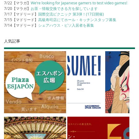
7/22【マラガ】
We’re looking for Japanese gamers to test video games!
7/20【マラガ】
お茶・情報交換できる方を探しています
7/17【マドリード】
国際交流ピクニック 第3弾！(17日開催)
7/15【マドリード】
高級寿司店にてホール・キッチンスタッフ募集
7/14【マドリード】
シェアハウス・ピソ入居者を募集
人気記事