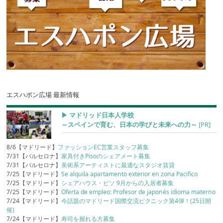
エスハポン広場 最新情報
▶︎ マドリッド日本人学校
～スペインで育む、日本の学びと未来への力～
[PR]
8/6【マドリード】
ファッションEC営業スタッフ募集
7/31【バルセロナ】
家具付きPisoのシェアメート募集
7/31【バルセロナ】
美術系アーティストに最適なスタジオ賃貸
7/25【マドリード】
Se alquila apartamento exterior en zona Pacifico
7/25【マドリード】
シェアハウス・ピソ 9月からの入居者募集
7/25【マドリード】
Oferta de empleo: Profesor de japonés idioma materno
7/24【マドリード】
今話題のマドリード国際交流ピクニック第4弾！(25日開
催)
7/24【マドリード】
寿司を握れる方募集