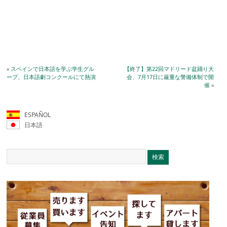
«
スペインで日本語を学ぶ学生グル
【終了】第22回マドリード盆踊り大
ープ、日本語劇コンクールにて熱演
会、7月17日に厳重な警備体制で開
催
»
ESPAÑOL
日本語