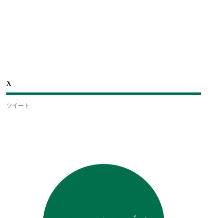
X
ツイート