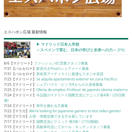
エスハポン広場 最新情報
▶︎ マドリッド日本人学校
～スペインで育む、日本の学びと未来への力～
[PR]
8/6【マドリード】
ファッションEC営業スタッフ募集
7/31【バルセロナ】
家具付きPisoのシェアメート募集
7/31【バルセロナ】
美術系アーティストに最適なスタジオ賃貸
7/25【マドリード】
Se alquila apartamento exterior en zona Pacifico
7/25【マドリード】
シェアハウス・ピソ 9月からの入居者募集
7/25【マドリード】
Oferta de empleo: Profesor de japonés idioma materno
7/24【マドリード】
今話題のマドリード国際交流ピクニック第4弾！(25日開
催)
7/24【マドリード】
寿司を握れる方募集
7/22【マラガ】
We’re looking for Japanese gamers to test video games!
7/20【マラガ】
お茶・情報交換できる方を探しています
7/17【マドリード】
国際交流ピクニック 第3弾！(17日開催)
7/15【マドリード】
高級寿司店にてホール・キッチンスタッフ募集