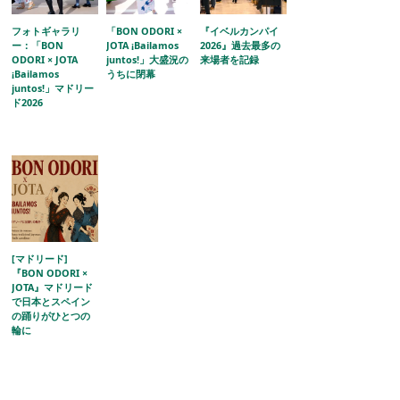
フォトギャラリ
「BON ODORI ×
『イベルカンパイ
ー：「BON
JOTA ¡Bailamos
2026』過去最多の
ODORI × JOTA
juntos!」大盛況の
来場者を記録
¡Bailamos
うちに閉幕
juntos!」マドリー
ド2026
[マドリード]
『BON ODORI ×
JOTA』マドリード
で日本とスペイン
の踊りがひとつの
輪に