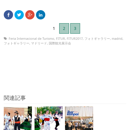
1
2
3
Feria Internacional de Turismo
,
FITUR
,
FITUR2017
,
フォトギャラリー
,
madrid
,
フォトギャラリー
,
マドリード
,
国際観光展示会
関連記事