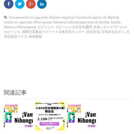
Conversación en japonés
,
Edición especial
,
Fundación Japón de Madrid
,
hablar en japonés
,
Nihonguear
,
Semana Cultural Japonesa de Sevilla
,
Sevilla
,
Vamos a Nihonguear
,
セビージャ
,
セビージャ日本文化週間
,
出張ニホンゲアール in
セビージャ
,
国際交流基金マドリード日本文化センター
,
文化交流
,
日本語を話そう
,
日
本語会話クラブ
,
特別開催
関連記事