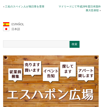
«
三名のスペイン人が旭日章を受章
マドリードにて平成28年度日本国外
務大臣表彰
»
ESPAÑOL
日本語