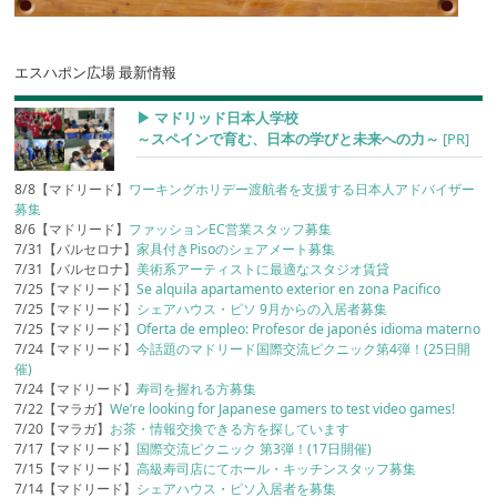
エスハポン広場 最新情報
▶︎ マドリッド日本人学校
～スペインで育む、日本の学びと未来への力～
[PR]
8/8【マドリード】
ワーキングホリデー渡航者を支援する日本人アドバイザー
募集
8/6【マドリード】
ファッションEC営業スタッフ募集
7/31【バルセロナ】
家具付きPisoのシェアメート募集
7/31【バルセロナ】
美術系アーティストに最適なスタジオ賃貸
7/25【マドリード】
Se alquila apartamento exterior en zona Pacifico
7/25【マドリード】
シェアハウス・ピソ 9月からの入居者募集
7/25【マドリード】
Oferta de empleo: Profesor de japonés idioma materno
7/24【マドリード】
今話題のマドリード国際交流ピクニック第4弾！(25日開
催)
7/24【マドリード】
寿司を握れる方募集
7/22【マラガ】
We’re looking for Japanese gamers to test video games!
7/20【マラガ】
お茶・情報交換できる方を探しています
7/17【マドリード】
国際交流ピクニック 第3弾！(17日開催)
7/15【マドリード】
高級寿司店にてホール・キッチンスタッフ募集
7/14【マドリード】
シェアハウス・ピソ入居者を募集