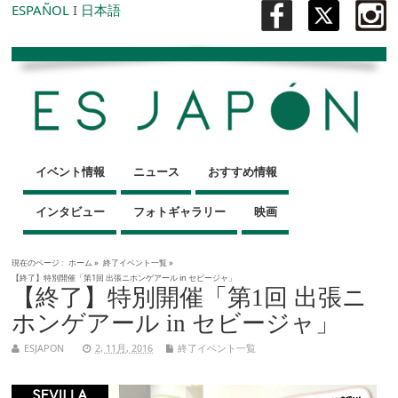
ESPAÑOL
I
日本語
イベント情報
ニュース
おすすめ情報
インタビュー
フォトギャラリー
映画
現在のページ :
ホーム
»
終了イベント一覧
»
【終了】特別開催「第1回 出張ニホンゲアール in セビージャ」
【終了】特別開催「第1回 出張ニ
ホンゲアール in セビージャ」
ESJAPON
2, 11月, 2016
終了イベント一覧