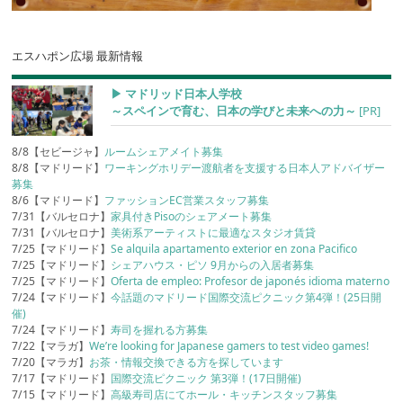
エスハポン広場 最新情報
▶︎ マドリッド日本人学校
～スペインで育む、日本の学びと未来への力～
[PR]
8/8【セビージャ】
ルームシェアメイト募集
8/8【マドリード】
ワーキングホリデー渡航者を支援する日本人アドバイザー
募集
8/6【マドリード】
ファッションEC営業スタッフ募集
7/31【バルセロナ】
家具付きPisoのシェアメート募集
7/31【バルセロナ】
美術系アーティストに最適なスタジオ賃貸
7/25【マドリード】
Se alquila apartamento exterior en zona Pacifico
7/25【マドリード】
シェアハウス・ピソ 9月からの入居者募集
7/25【マドリード】
Oferta de empleo: Profesor de japonés idioma materno
7/24【マドリード】
今話題のマドリード国際交流ピクニック第4弾！(25日開
催)
7/24【マドリード】
寿司を握れる方募集
7/22【マラガ】
We’re looking for Japanese gamers to test video games!
7/20【マラガ】
お茶・情報交換できる方を探しています
7/17【マドリード】
国際交流ピクニック 第3弾！(17日開催)
7/15【マドリード】
高級寿司店にてホール・キッチンスタッフ募集