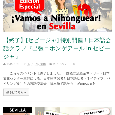
【終了】[セビージャ] 特別開催！日本語会
話クラブ『出張ニホンゲアール in セビー
ジャ』
ESJAPON
17, 10月, 2018
終了イベント一覧
こちらのイベントは終了しました。 国際交流基金マドリード日本
文化センター主催による、日本語学習者と日本語話者（ネイティブ、バ
イリンガル）との言語交流会『日本語で話そう！¡Vamos a N ...
続きはこちら »