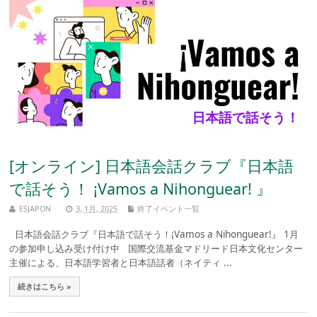
[オンライン] 日本語会話クラブ『日本語
で話そう！ ¡Vamos a Nihonguear! 』
ESJAPON
3, 1月, 2025
終了イベント一覧
日本語会話クラブ『日本語で話そう！¡Vamos a Nihonguear!』 1月
の参加申し込み受け付け中 国際交流基金マドリード日本文化センター
主催による、日本語学習者と日本語話者（ネイティ ...
続きはこちら »