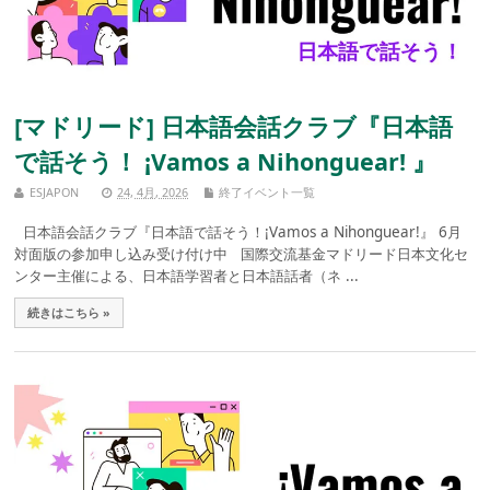
[マドリード] 日本語会話クラブ『日本語
で話そう！ ¡Vamos a Nihonguear! 』
ESJAPON
24, 4月, 2026
終了イベント一覧
日本語会話クラブ『日本語で話そう！¡Vamos a Nihonguear!』 6月
対面版の参加申し込み受け付け中 国際交流基金マドリード日本文化セ
ンター主催による、日本語学習者と日本語話者（ネ ...
続きはこちら »