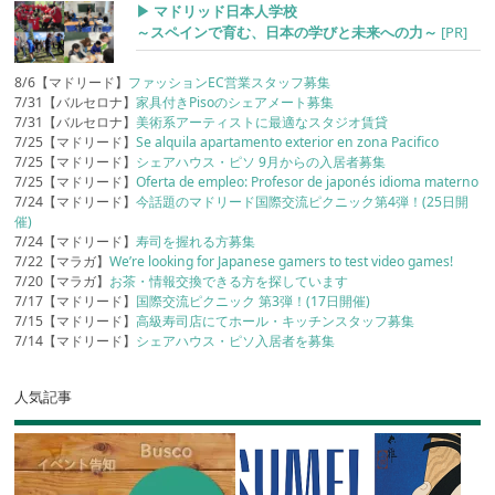
▶︎ マドリッド日本人学校
～スペインで育む、日本の学びと未来への力～
[PR]
8/6【マドリード】
ファッションEC営業スタッフ募集
7/31【バルセロナ】
家具付きPisoのシェアメート募集
7/31【バルセロナ】
美術系アーティストに最適なスタジオ賃貸
7/25【マドリード】
Se alquila apartamento exterior en zona Pacifico
7/25【マドリード】
シェアハウス・ピソ 9月からの入居者募集
7/25【マドリード】
Oferta de empleo: Profesor de japonés idioma materno
7/24【マドリード】
今話題のマドリード国際交流ピクニック第4弾！(25日開
催)
7/24【マドリード】
寿司を握れる方募集
7/22【マラガ】
We’re looking for Japanese gamers to test video games!
7/20【マラガ】
お茶・情報交換できる方を探しています
7/17【マドリード】
国際交流ピクニック 第3弾！(17日開催)
7/15【マドリード】
高級寿司店にてホール・キッチンスタッフ募集
7/14【マドリード】
シェアハウス・ピソ入居者を募集
人気記事