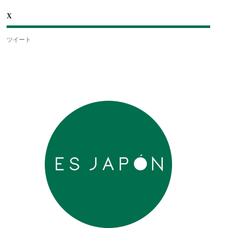
X
ツイート