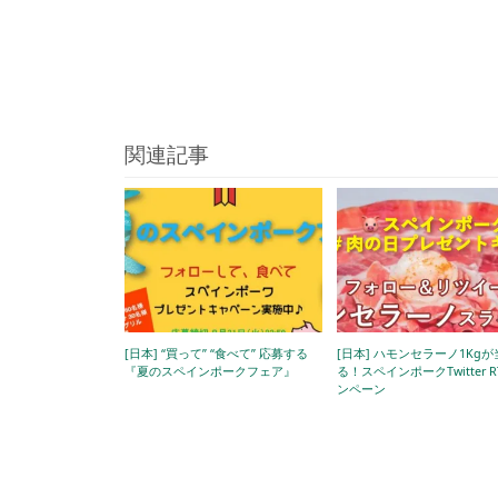
関連記事
[日本] “買って” “食べて” 応募する
[日本] ハモンセラーノ1Kg
『夏のスペインポークフェア』
る！⁠スペインポークTwitter 
ンペーン