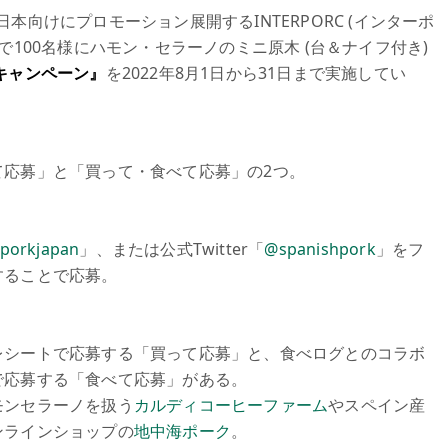
本向けにプロモーション展開するINTERPORC (インターポ
で100名様にハモン・セラーノのミニ原木 (台＆ナイフ付き)
キャンペーン』
を2022年8月1日から31日まで実施してい
て応募」と「買って・食べて応募」の2つ。
porkjapan
」、または公式Twitter「
@spanishpork
」をフ
することで応募。
レシートで応募する「買って応募」と、食べログとのコラボ
で応募する「食べて応募」がある。
モンセラーノを扱う
カルディコーヒーファーム
やスペイン産
ンラインショップの
地中海ポーク
。