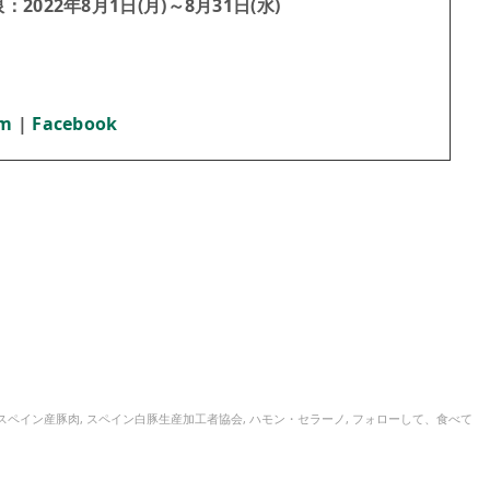
22年8月1日(月)～8月31日(水)
am
|
Facebook
スペイン産豚肉
,
スペイン白豚生産加工者協会
,
ハモン・セラーノ
,
フォローして、食べて