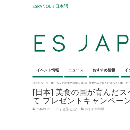
ESPAÑOL
I
日本語
イベント情報
ニュース
おすすめ情報
イ
現在のページ :
ホーム
»
おすすめ情報
»
[日本] 美食の国が育んだスペインポー
[日本] 美食の国が育んだ
て プレゼントキャンペー
ESJAPON
7, 8月, 2022
おすすめ情報