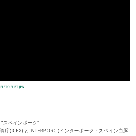
PLETO SUBT JPN
 “スペインポーク”
庁(ICEX) とINTERPORC (インターポーク：スペイン白豚