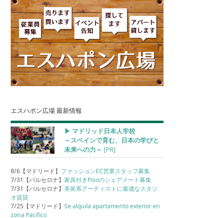
エスハポン広場 最新情報
▶︎ マドリッド日本人学校
～スペインで育む、日本の学びと
未来への力～
[PR]
8/6【マドリード】
ファッションEC営業スタッフ募集
7/31【バルセロナ】
家具付きPisoのシェアメート募集
7/31【バルセロナ】
美術系アーティストに最適なスタジ
オ賃貸
7/25【マドリード】
Se alquila apartamento exterior en
zona Pacifico