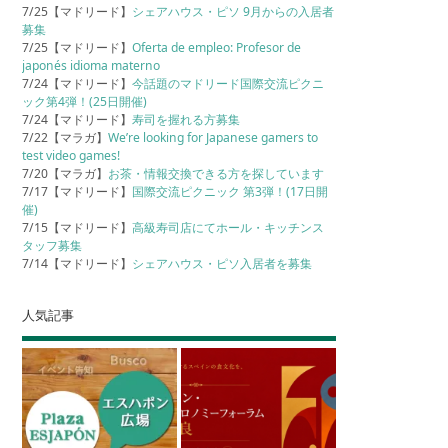
7/25【マドリード】
シェアハウス・ピソ 9月からの入居者
募集
7/25【マドリード】
Oferta de empleo: Profesor de
japonés idioma materno
7/24【マドリード】
今話題のマドリード国際交流ピクニ
ック第4弾！(25日開催)
7/24【マドリード】
寿司を握れる方募集
7/22【マラガ】
We’re looking for Japanese gamers to
test video games!
7/20【マラガ】
お茶・情報交換できる方を探しています
7/17【マドリード】
国際交流ピクニック 第3弾！(17日開
催)
7/15【マドリード】
高級寿司店にてホール・キッチンス
タッフ募集
7/14【マドリード】
シェアハウス・ピソ入居者を募集
人気記事