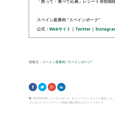
「買って・食べて応募」レシート有効期限：20
スペイン産豚肉 “スペインポーク”
公式：
Webサイト
|
Twitter
|
Instagr
情報元：
スペイン産豚肉 “スペインポーク”
INTERPORC
,
インターポーク
,
キャンペーン
,
スペイン産生ハム
,
プレゼントキャンペーン
,
美食の国が育んだスペインポーク