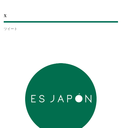
X
ツイート