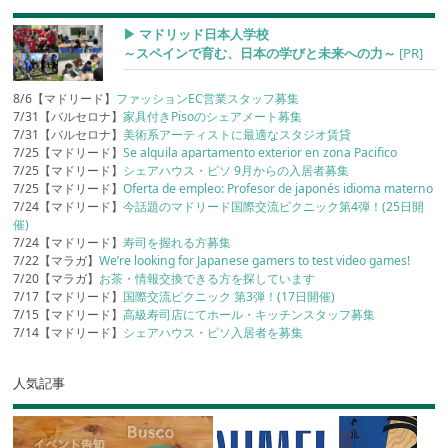
▶︎ マドリッド日本人学校
～スペインで育む、日本の学びと未来への力～
[PR]
8/6【マドリード】
ファッションEC営業スタッフ募集
7/31【バルセロナ】
家具付きPisoのシェアメート募集
7/31【バルセロナ】
美術系アーティストに最適なスタジオ賃貸
7/25【マドリード】
Se alquila apartamento exterior en zona Pacifico
7/25【マドリード】
シェアハウス・ピソ 9月からの入居者募集
7/25【マドリード】
Oferta de empleo: Profesor de japonés idioma materno
7/24【マドリード】
今話題のマドリード国際交流ピクニック第4弾！(25日開
催)
7/24【マドリード】
寿司を握れる方募集
7/22【マラガ】
We’re looking for Japanese gamers to test video games!
7/20【マラガ】
お茶・情報交換できる方を探しています
7/17【マドリード】
国際交流ピクニック 第3弾！(17日開催)
7/15【マドリード】
高級寿司店にてホール・キッチンスタッフ募集
7/14【マドリード】
シェアハウス・ピソ入居者を募集
人気記事