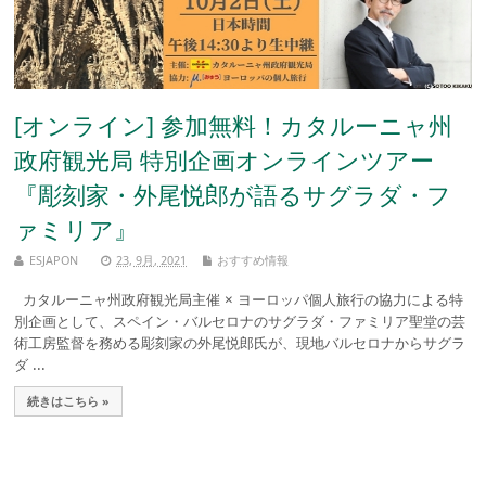
[オンライン] 参加無料！カタルーニャ州
政府観光局 特別企画オンラインツアー
『彫刻家・外尾悦郎が語るサグラダ・フ
ァミリア』
ESJAPON
23, 9月, 2021
おすすめ情報
カタルーニャ州政府観光局主催 × ヨーロッパ個人旅行の協力による特
別企画として、スペイン・バルセロナのサグラダ・ファミリア聖堂の芸
術工房監督を務める彫刻家の外尾悦郎氏が、現地バルセロナからサグラ
ダ ...
続きはこちら »