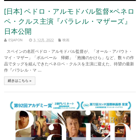
[日本] ペドロ・アルモドバル監督×ペネロ
ペ・クルス主演『パラレル・マザーズ』
日本公開
ESJAPON
3, 12月, 2022
映画
スペインの名匠ペドロ・アルモドバル監督が、「オール・アバウト・
マイ・マザー」「ボルベール 帰郷」「抱擁のかけら」など、数々の作
品でタッグを組んできたペネロペ・クルスを主演に迎えた、待望の最新
作『パラレル・マ ...
続きはこちら »