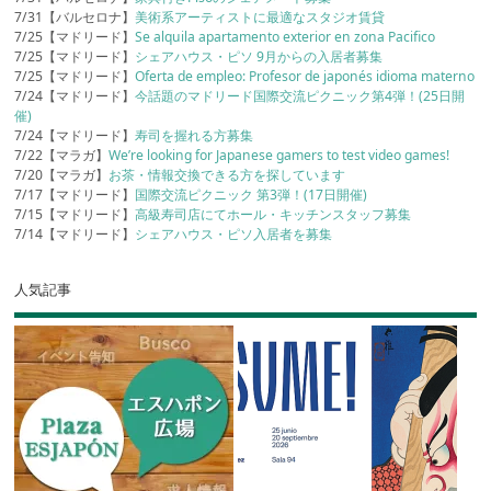
7/31【バルセロナ】
美術系アーティストに最適なスタジオ賃貸
7/25【マドリード】
Se alquila apartamento exterior en zona Pacifico
7/25【マドリード】
シェアハウス・ピソ 9月からの入居者募集
7/25【マドリード】
Oferta de empleo: Profesor de japonés idioma materno
7/24【マドリード】
今話題のマドリード国際交流ピクニック第4弾！(25日開
催)
7/24【マドリード】
寿司を握れる方募集
7/22【マラガ】
We’re looking for Japanese gamers to test video games!
7/20【マラガ】
お茶・情報交換できる方を探しています
7/17【マドリード】
国際交流ピクニック 第3弾！(17日開催)
7/15【マドリード】
高級寿司店にてホール・キッチンスタッフ募集
7/14【マドリード】
シェアハウス・ピソ入居者を募集
人気記事