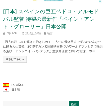
[日本] スペインの巨匠ペドロ・アルモド
バル監督 待望の最新作『ペイン・アン
ド・グローリー』日本公開
ESJAPON
28, 6月, 2020
映画
過去の悲しみも輝きも抱きしめて― 人生の最終章まで楽みたいあなた
に贈る人生賛歌 2019年カンヌ国際映画祭でのワールドプレミアで喝采
を浴び、アントニオ・バンデラスが主演男優賞に輝いて以来、本年 ...
続きはこちら »
ESPAÑOL
日本語