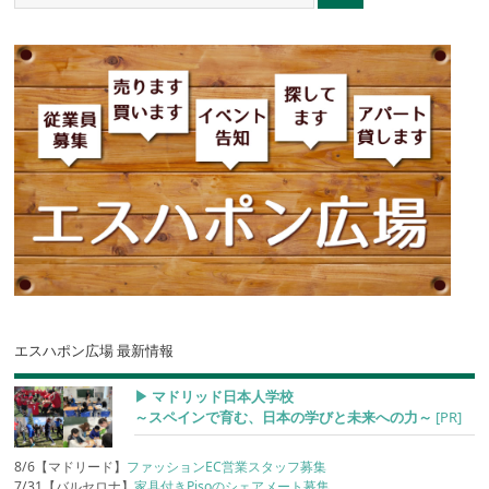
エスハポン広場 最新情報
▶︎ マドリッド日本人学校
～スペインで育む、日本の学びと未来への力～
[PR]
8/6【マドリード】
ファッションEC営業スタッフ募集
7/31【バルセロナ】
家具付きPisoのシェアメート募集