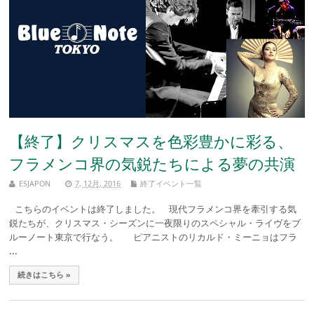
【終了】クリスマスを色彩豊かに彩る、
フラメンコ界の気鋭たちによる夢の共演
ESJAPON
7, 12月, 2016
終了イベント一覧
こちらのイベントは終了しました。 現代フラメンコ界を牽引する気
鋭たちが、クリスマス・シーズンに一夜限りのスペシャル・ライヴをブ
ルーノート東京で行なう。 ピアニストのリカルド・ミーニョはフラ
...
続きはこちら »