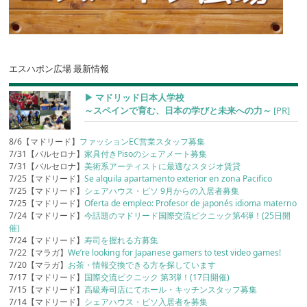
エスハポン広場 最新情報
▶︎ マドリッド日本人学校
～スペインで育む、日本の学びと未来への力～
[PR]
8/6【マドリード】
ファッションEC営業スタッフ募集
7/31【バルセロナ】
家具付きPisoのシェアメート募集
7/31【バルセロナ】
美術系アーティストに最適なスタジオ賃貸
7/25【マドリード】
Se alquila apartamento exterior en zona Pacifico
7/25【マドリード】
シェアハウス・ピソ 9月からの入居者募集
7/25【マドリード】
Oferta de empleo: Profesor de japonés idioma materno
7/24【マドリード】
今話題のマドリード国際交流ピクニック第4弾！(25日開
催)
7/24【マドリード】
寿司を握れる方募集
7/22【マラガ】
We’re looking for Japanese gamers to test video games!
7/20【マラガ】
お茶・情報交換できる方を探しています
7/17【マドリード】
国際交流ピクニック 第3弾！(17日開催)
7/15【マドリード】
高級寿司店にてホール・キッチンスタッフ募集
7/14【マドリード】
シェアハウス・ピソ入居者を募集