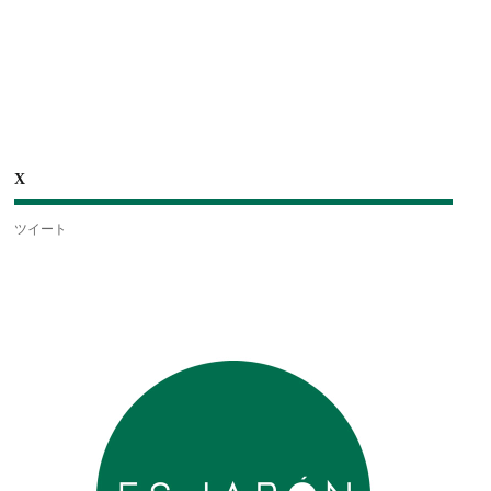
X
ツイート