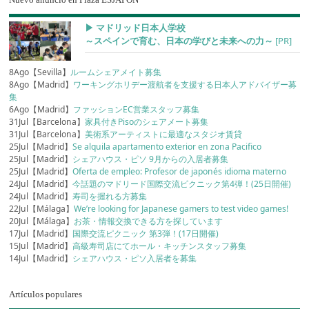
▶︎ マドリッド日本人学校
～スペインで育む、日本の学びと未来への力～
[PR]
8Ago【Sevilla】
ルームシェアメイト募集
8Ago【Madrid】
ワーキングホリデー渡航者を支援する日本人アドバイザー募
集
6Ago【Madrid】
ファッションEC営業スタッフ募集
31Jul【Barcelona】
家具付きPisoのシェアメート募集
31Jul【Barcelona】
美術系アーティストに最適なスタジオ賃貸
25Jul【Madrid】
Se alquila apartamento exterior en zona Pacifico
25Jul【Madrid】
シェアハウス・ピソ 9月からの入居者募集
25Jul【Madrid】
Oferta de empleo: Profesor de japonés idioma materno
24Jul【Madrid】
今話題のマドリード国際交流ピクニック第4弾！(25日開催)
24Jul【Madrid】
寿司を握れる方募集
22Jul【Málaga】
We’re looking for Japanese gamers to test video games!
20Jul【Málaga】
お茶・情報交換できる方を探しています
17Jul【Madrid】
国際交流ピクニック 第3弾！(17日開催)
15Jul【Madrid】
高級寿司店にてホール・キッチンスタッフ募集
14Jul【Madrid】
シェアハウス・ピソ入居者を募集
Artículos populares