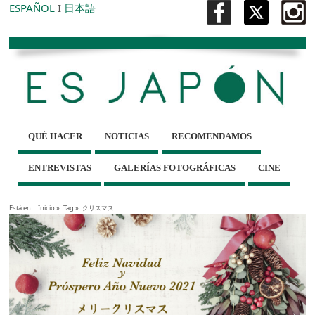
ESPAÑOL
I
日本語
QUÉ HACER
NOTICIAS
RECOMENDAMOS
ENTREVISTAS
GALERÍAS FOTOGRÁFICAS
CINE
Está en :
Inicio
»
Tag »
クリスマス