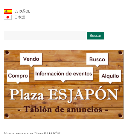
ESPAÑOL
日本語
Nuevo anuncio en Plaza ESJAPÓN