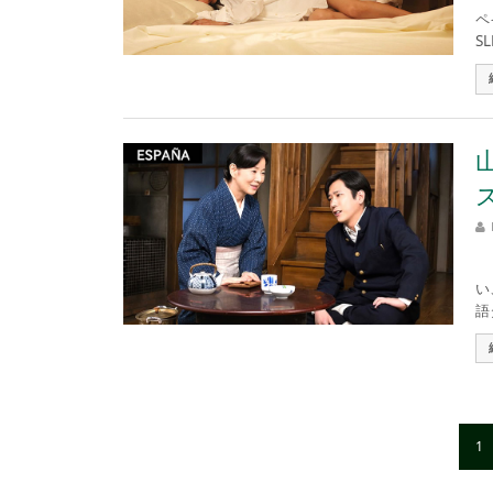
ペ
S
戦
い
語タ
1