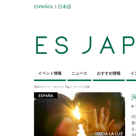
ESPAÑOL
I
日本語
イベント情報
ニュース
おすすめ情報
イ
現在のページ :
ホーム
»
Tag »
スペイン公開
河
逢
を
水