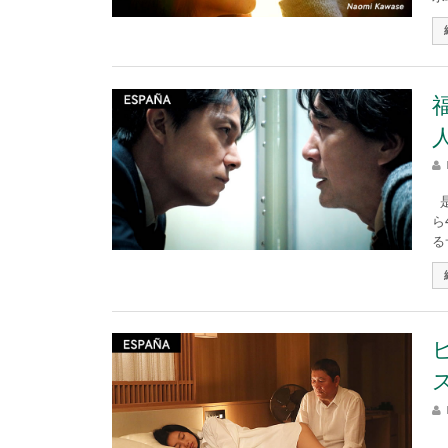
是
ら
る
「