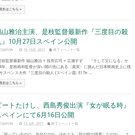
続きはこちら »
福山雅治主演、是枝監督最新作『三度目の殺
人』10月27日スペイン公開
ESJAPON
19, 10月, 2017
終了イベント一覧
枝監督最新作 福山雅治 × 役所広司 × 広瀬すず 『そして父になる』か
4年、是枝裕和監督が深い闇の先にある〈真実〉に挑んだ日本映画史上に残
サスペンス大作『三度目の殺人 (スペイン題: El Te ...
続きはこちら »
ビートたけし、西島秀俊出演『女が眠る時』
スペインにて6月16日公開
ESJAPON
13, 6月, 2017
終了イベント一覧
狂っているのは、自分なのか。それとも〈目の前の現実〉なのか」 ス