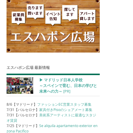
エスハポン広場 最新情報
▶︎ マドリッド日本人学校
～スペインで育む、日本の学びと
未来への力～
[PR]
8/6【マドリード】
ファッションEC営業スタッフ募集
7/31【バルセロナ】
家具付きPisoのシェアメート募集
7/31【バルセロナ】
美術系アーティストに最適なスタジ
オ賃貸
7/25【マドリード】
Se alquila apartamento exterior en
zona Pacifico