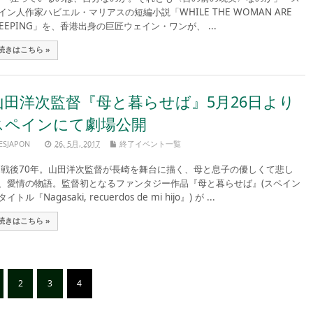
イン人作家ハビエル・マリアスの短編小説「WHILE THE WOMAN ARE
LEEPING」を、香港出身の巨匠ウェイン・ワンが、 ...
続きはこちら »
山田洋次監督『母と暮らせば』5月26日より
スペインにて劇場公開
ESJAPON
26, 5月, 2017
終了イベント一覧
後70年。山田洋次監督が長崎を舞台に描く、母と息子の優しくて悲し
、愛情の物語。監督初となるファンタジー作品『母と暮らせば』(スペイン
イトル『Nagasaki, recuerdos de mi hijo』) が ...
続きはこちら »
2
3
4