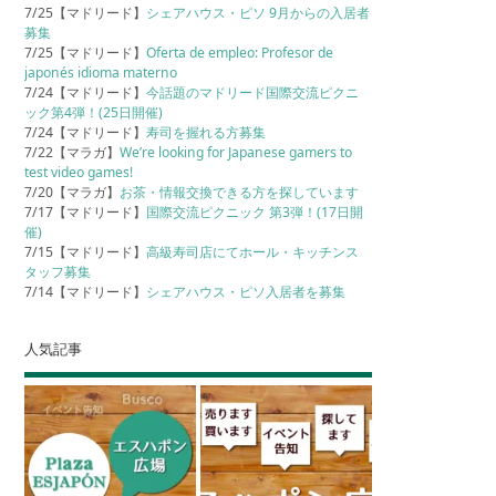
7/25【マドリード】
シェアハウス・ピソ 9月からの入居者
募集
7/25【マドリード】
Oferta de empleo: Profesor de
japonés idioma materno
7/24【マドリード】
今話題のマドリード国際交流ピクニ
ック第4弾！(25日開催)
7/24【マドリード】
寿司を握れる方募集
7/22【マラガ】
We’re looking for Japanese gamers to
test video games!
7/20【マラガ】
お茶・情報交換できる方を探しています
7/17【マドリード】
国際交流ピクニック 第3弾！(17日開
催)
7/15【マドリード】
高級寿司店にてホール・キッチンス
タッフ募集
7/14【マドリード】
シェアハウス・ピソ入居者を募集
人気記事