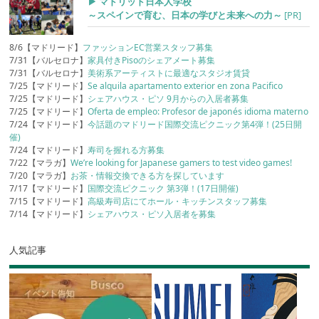
▶︎ マドリッド日本人学校
～スペインで育む、日本の学びと未来への力～
[PR]
8/6【マドリード】
ファッションEC営業スタッフ募集
7/31【バルセロナ】
家具付きPisoのシェアメート募集
7/31【バルセロナ】
美術系アーティストに最適なスタジオ賃貸
7/25【マドリード】
Se alquila apartamento exterior en zona Pacifico
7/25【マドリード】
シェアハウス・ピソ 9月からの入居者募集
7/25【マドリード】
Oferta de empleo: Profesor de japonés idioma materno
7/24【マドリード】
今話題のマドリード国際交流ピクニック第4弾！(25日開
催)
7/24【マドリード】
寿司を握れる方募集
7/22【マラガ】
We’re looking for Japanese gamers to test video games!
7/20【マラガ】
お茶・情報交換できる方を探しています
7/17【マドリード】
国際交流ピクニック 第3弾！(17日開催)
7/15【マドリード】
高級寿司店にてホール・キッチンスタッフ募集
7/14【マドリード】
シェアハウス・ピソ入居者を募集
人気記事