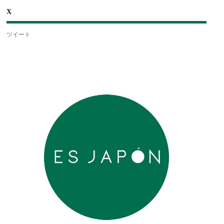
X
ツイート