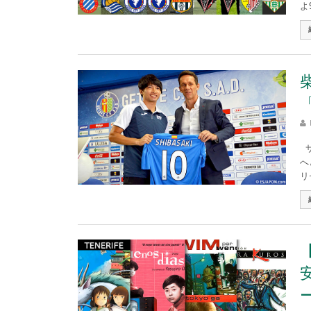
よ
サ
へ
リ