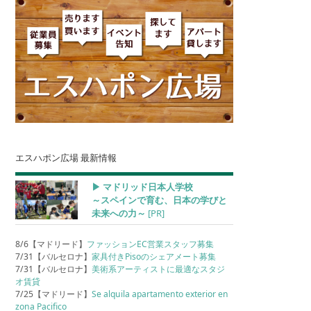
エスハポン広場 最新情報
▶︎ マドリッド日本人学校
～スペインで育む、日本の学びと
未来への力～
[PR]
8/6【マドリード】
ファッションEC営業スタッフ募集
7/31【バルセロナ】
家具付きPisoのシェアメート募集
7/31【バルセロナ】
美術系アーティストに最適なスタジ
オ賃貸
7/25【マドリード】
Se alquila apartamento exterior en
zona Pacifico