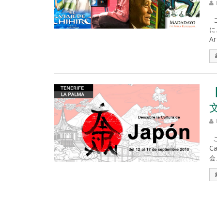
こ
に
Ar
こ
C
会