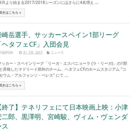
9月より始まる2017/2018シーズンにはさらに4名増え ...
続きはこちら »
柴崎岳選手、サッカースペイン1部リーグ
「ヘタフェCF」入団会見
ESJAPON
21, 7月, 2017
ニュース
ッカー・スペインリーグ「リーガ・エスパニョーラ (ラ・リーガ)」の1部
と昇格したマドリード郊外のチーム、ヘタフェCFのホームスタジアム “コ
セウム・アルフォンソ・ペレス” にて ...
続きはこちら »
【終了】テネリフェにて日本映画上映：小津
安二郎、黒澤明、宮崎駿、ヴィム・ヴェンダ
ース