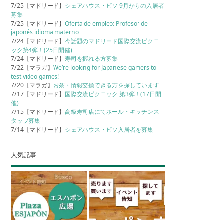
7/25【マドリード】
シェアハウス・ピソ 9月からの入居者
募集
7/25【マドリード】
Oferta de empleo: Profesor de
japonés idioma materno
7/24【マドリード】
今話題のマドリード国際交流ピクニ
ック第4弾！(25日開催)
7/24【マドリード】
寿司を握れる方募集
7/22【マラガ】
We’re looking for Japanese gamers to
test video games!
7/20【マラガ】
お茶・情報交換できる方を探しています
7/17【マドリード】
国際交流ピクニック 第3弾！(17日開
催)
7/15【マドリード】
高級寿司店にてホール・キッチンス
タッフ募集
7/14【マドリード】
シェアハウス・ピソ入居者を募集
人気記事