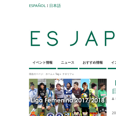
ESPAÑOL
I
日本語
イベント情報
ニュース
おすすめ情報
イ
現在のページ :
ホーム
»
Tag »
テネリフェ
ス
2