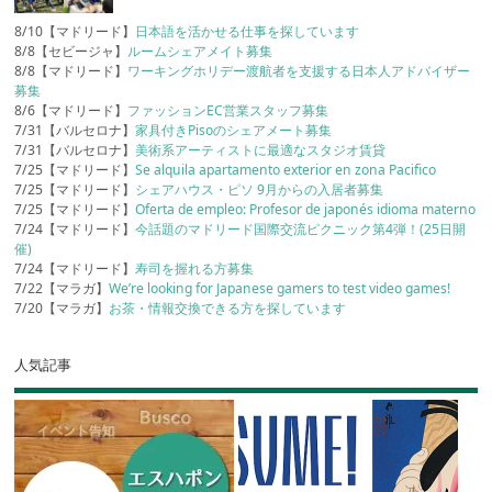
8/10【マドリード】
日本語を活かせる仕事を探しています
8/8【セビージャ】
ルームシェアメイト募集
8/8【マドリード】
ワーキングホリデー渡航者を支援する日本人アドバイザー
募集
8/6【マドリード】
ファッションEC営業スタッフ募集
7/31【バルセロナ】
家具付きPisoのシェアメート募集
7/31【バルセロナ】
美術系アーティストに最適なスタジオ賃貸
7/25【マドリード】
Se alquila apartamento exterior en zona Pacifico
7/25【マドリード】
シェアハウス・ピソ 9月からの入居者募集
7/25【マドリード】
Oferta de empleo: Profesor de japonés idioma materno
7/24【マドリード】
今話題のマドリード国際交流ピクニック第4弾！(25日開
催)
7/24【マドリード】
寿司を握れる方募集
7/22【マラガ】
We’re looking for Japanese gamers to test video games!
7/20【マラガ】
お茶・情報交換できる方を探しています
人気記事