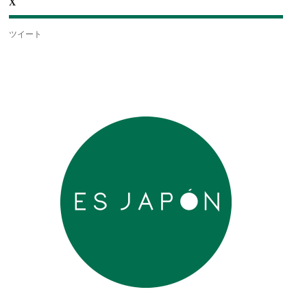
X
ツイート