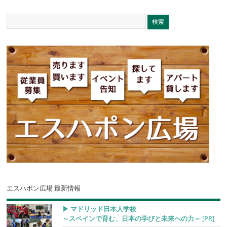
エスハポン広場 最新情報
▶︎ マドリッド日本人学校
～スペインで育む、日本の学びと未来への力～
[PR]