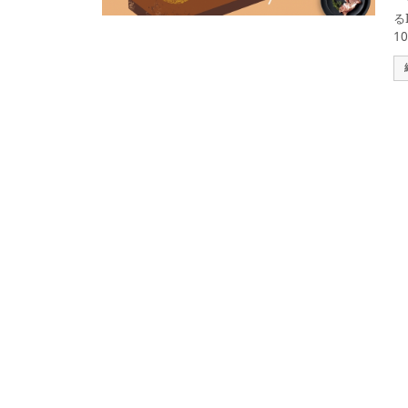
「
る
1