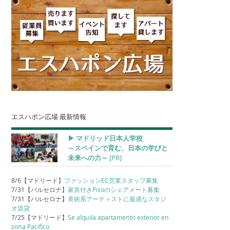
エスハポン広場 最新情報
▶︎ マドリッド日本人学校
～スペインで育む、日本の学びと
未来への力～
[PR]
8/6【マドリード】
ファッションEC営業スタッフ募集
7/31【バルセロナ】
家具付きPisoのシェアメート募集
7/31【バルセロナ】
美術系アーティストに最適なスタジ
オ賃貸
7/25【マドリード】
Se alquila apartamento exterior en
zona Pacifico