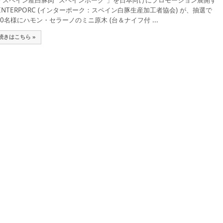
スペイン産白豚肉 “スペインポーク”」を日本向けにプロモーション展開す
INTERPORC (インターポーク：スペイン白豚生産加工者協会) が、抽選で
00名様にハモン・セラーノのミニ原木 (台＆ナイフ付 ...
続きはこちら »