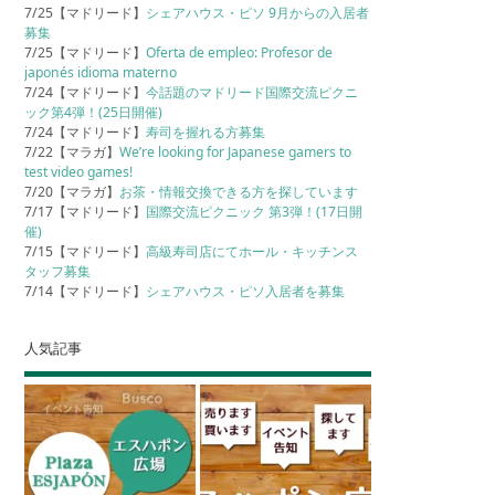
7/25【マドリード】
シェアハウス・ピソ 9月からの入居者
募集
7/25【マドリード】
Oferta de empleo: Profesor de
japonés idioma materno
7/24【マドリード】
今話題のマドリード国際交流ピクニ
ック第4弾！(25日開催)
7/24【マドリード】
寿司を握れる方募集
7/22【マラガ】
We’re looking for Japanese gamers to
test video games!
7/20【マラガ】
お茶・情報交換できる方を探しています
7/17【マドリード】
国際交流ピクニック 第3弾！(17日開
催)
7/15【マドリード】
高級寿司店にてホール・キッチンス
タッフ募集
7/14【マドリード】
シェアハウス・ピソ入居者を募集
人気記事