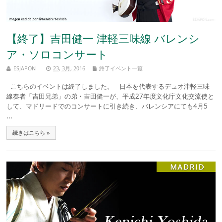
【終了】吉田健一 津軽三味線 バレンシ
ア・ソロコンサート
ESJAPON
23, 3月, 2016
終了イベント一覧
こちらのイベントは終了しました。 日本を代表するデュオ津軽三味
線奏者「吉田兄弟」の弟・吉田健一が、平成27年度文化庁文化交流使と
して、マドリードでのコンサートに引き続き、バレンシアにても4月5
...
続きはこちら »