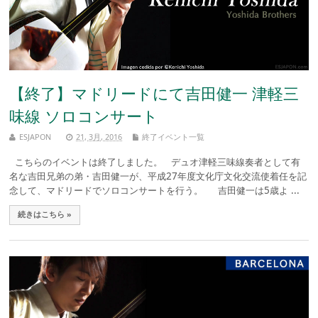
【終了】マドリードにて吉田健一 津軽三
味線 ソロコンサート
ESJAPON
21, 3月, 2016
終了イベント一覧
こちらのイベントは終了しました。 デュオ津軽三味線奏者として有
名な吉田兄弟の弟・吉田健一が、平成27年度文化庁文化交流使着任を記
念して、マドリードでソロコンサートを行う。 吉田健一は5歳よ ...
続きはこちら »