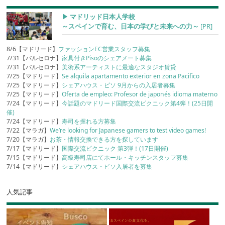
▶︎ マドリッド日本人学校
～スペインで育む、日本の学びと未来への力～
[PR]
8/6【マドリード】
ファッションEC営業スタッフ募集
7/31【バルセロナ】
家具付きPisoのシェアメート募集
7/31【バルセロナ】
美術系アーティストに最適なスタジオ賃貸
7/25【マドリード】
Se alquila apartamento exterior en zona Pacifico
7/25【マドリード】
シェアハウス・ピソ 9月からの入居者募集
7/25【マドリード】
Oferta de empleo: Profesor de japonés idioma materno
7/24【マドリード】
今話題のマドリード国際交流ピクニック第4弾！(25日開
催)
7/24【マドリード】
寿司を握れる方募集
7/22【マラガ】
We’re looking for Japanese gamers to test video games!
7/20【マラガ】
お茶・情報交換できる方を探しています
7/17【マドリード】
国際交流ピクニック 第3弾！(17日開催)
7/15【マドリード】
高級寿司店にてホール・キッチンスタッフ募集
7/14【マドリード】
シェアハウス・ピソ入居者を募集
人気記事