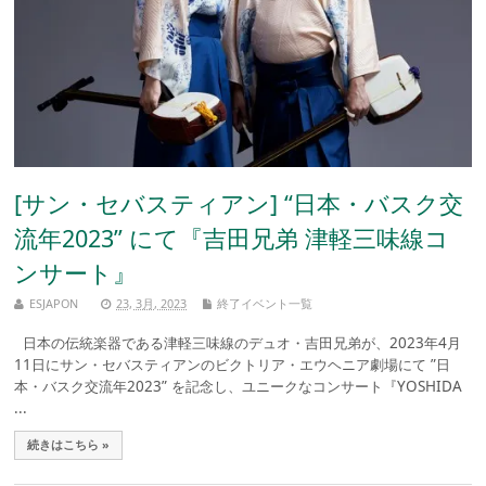
[サン・セバスティアン] “日本・バスク交
流年2023” にて『吉田兄弟 津軽三味線コ
ンサート』
ESJAPON
23, 3月, 2023
終了イベント一覧
日本の伝統楽器である津軽三味線のデュオ・吉田兄弟が、2023年4月
11日にサン・セバスティアンのビクトリア・エウヘニア劇場にて ”日
本・バスク交流年2023” を記念し、ユニークなコンサート『YOSHIDA
...
続きはこちら »