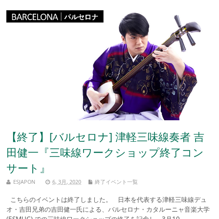
【終了】[バルセロナ] 津軽三味線奏者 吉
田健一『三味線ワークショップ終了コン
サート』
ESJAPON
6, 3月, 2020
終了イベント一覧
こちらのイベントは終了しました。 日本を代表する津軽三味線デュ
オ・吉田兄弟の吉田健一氏による、バルセロナ・カタルーニャ音楽大学
(ESMUC) での三味線ワークショップの終了を記念し、3月10 ...