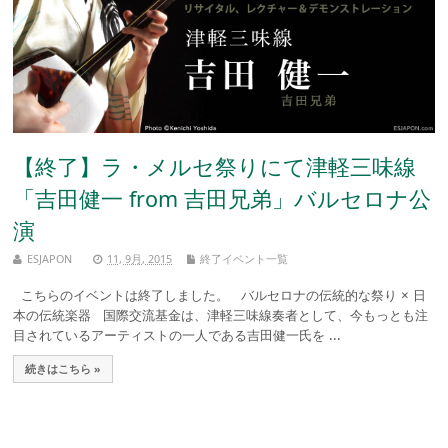
【終了】ラ・メルセ祭りにて津軽三味線
「吉田健一 from 吉田兄弟」バルセロナ公
演
ESJAPON
11, 9月, 2015
終了イベント一覧
こちらのイベントは終了しました。 バルセロナの伝統的な祭り × 日
本の伝統楽器 国際交流基金は、津軽三味線奏者として、今もっとも注
目されているアーティストの一人である吉田健一氏を ...
続きはこちら »