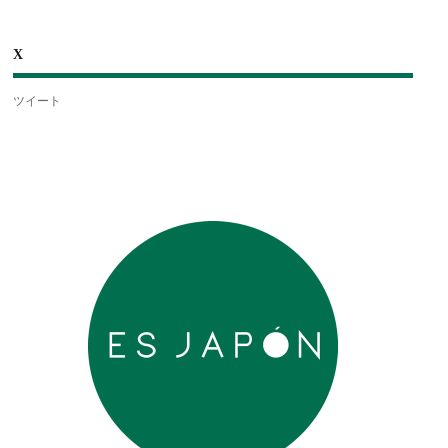
X
ツイート