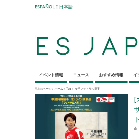
ESPAÑOL
I
日本語
イベント情報
ニュース
おすすめ情報
イ
現在のページ :
ホーム
»
Tag »
女子フットサル選手