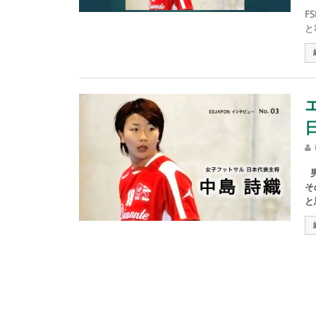
マ
F
と
男
そ
と