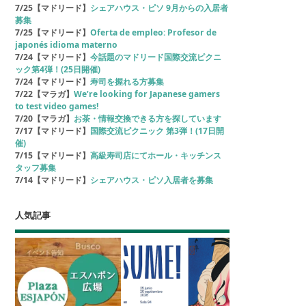
7/25【マドリード】
シェアハウス・ピソ 9月からの入居者
募集
7/25【マドリード】
Oferta de empleo: Profesor de
japonés idioma materno
7/24【マドリード】
今話題のマドリード国際交流ピクニ
ック第4弾！(25日開催)
7/24【マドリード】
寿司を握れる方募集
7/22【マラガ】
We’re looking for Japanese gamers
to test video games!
7/20【マラガ】
お茶・情報交換できる方を探しています
7/17【マドリード】
国際交流ピクニック 第3弾！(17日開
催)
7/15【マドリード】
高級寿司店にてホール・キッチンス
タッフ募集
7/14【マドリード】
シェアハウス・ピソ入居者を募集
人気記事