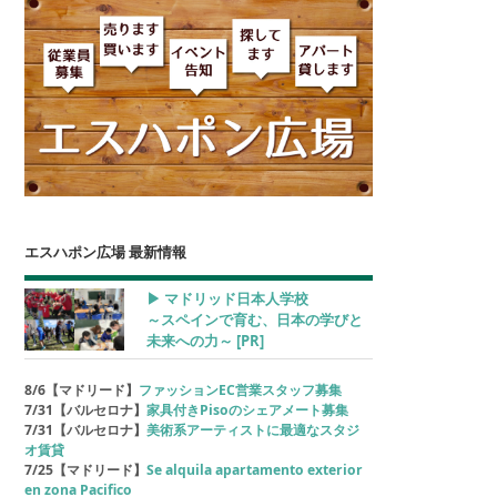
エスハポン広場 最新情報
▶︎ マドリッド日本人学校
～スペインで育む、日本の学びと
未来への力～
[PR]
8/6【マドリード】
ファッションEC営業スタッフ募集
7/31【バルセロナ】
家具付きPisoのシェアメート募集
7/31【バルセロナ】
美術系アーティストに最適なスタジ
オ賃貸
7/25【マドリード】
Se alquila apartamento exterior
en zona Pacifico