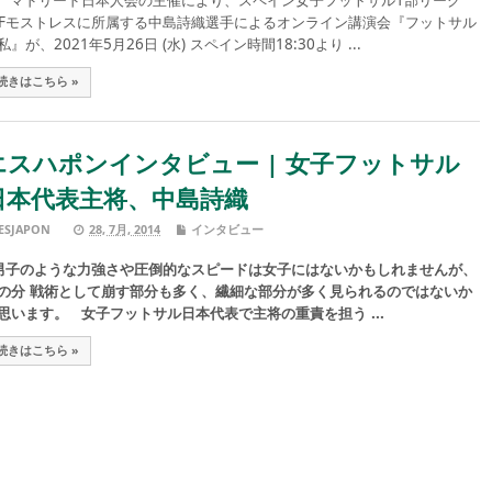
ドリード日本人会の主催により、スペイン女子フットサル1部リーグ
SFモストレスに所属する中島詩織選手によるオンライン講演会『フットサル
私』が、2021年5月26日 (水) スペイン時間18:30より ...
続きはこちら »
エスハポンインタビュー | 女子フットサル
日本代表主将、中島詩織
ESJAPON
28, 7月, 2014
インタビュー
子のような力強さや圧倒的なスピードは女子にはないかもしれませんが、
の分 戦術として崩す部分も多く、繊細な部分が多く見られるのではないか
思います。 女子フットサル日本代表で主将の重責を担う ...
続きはこちら »